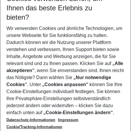
Reisezeitraum wählen
Ihnen das beste Erlebnis zu
08.08.26
–
06.08.27
5-8 Nächte
bieten?
Wer wird verreisen
2 Erwachsene
Keine Kinder
Wir verwenden Cookies und ähnliche Technologien, um
unsere Webseite für Sie funktionsfähig zu halten.
Mehr Filter anzeigen
Dadurch können wir die Nutzung unserer Plattform
verstehen und verbessern, Ihnen Support bieten sowie
Inhalte, Angebote und Werbung anzeigen, die für Sie
relevant sind und zu Ihnen passen. Klicken Sie auf
„Alle
akzeptieren“
, wenn Sie einverstanden sind. Ihnen reicht
das Nötigste? Dann wählen Sie
„Nur notwendige
Footer
Cookies“
. Unter
„Cookies anpassen“
können Sie Ihre
Footer navigation
Cookie-Einstellungen individuell festlegen. Sie können
Über uns
Ihre Privatsphäre-Einstellungen selbstverständlich
AGB
jederzeit ändern oder widerrufen – klicken Sie dazu
Service & Hilfe
Cookie-Einstellungen ändern
einfach unten auf
„Cookie-Einstellungen ändern“
.
Barrierefreies Reisen
Datenschutz-Informationen
Impressum
Cookie-Richtlinie
Folgen Sie uns
Check-in
Cookie/Tracking-Informationen
Datenschutz