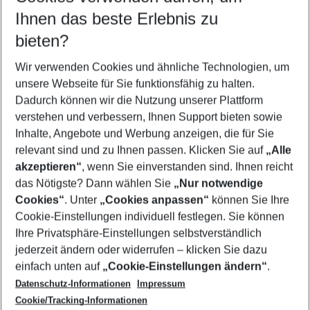
Reisezeitraum wählen
Ihnen das beste Erlebnis zu
08.08.26
–
06.08.27
5-8 Nächte
bieten?
Wer wird verreisen
2 Erwachsene
Keine Kinder
Wir verwenden Cookies und ähnliche Technologien, um
unsere Webseite für Sie funktionsfähig zu halten.
Mehr Filter anzeigen
Dadurch können wir die Nutzung unserer Plattform
verstehen und verbessern, Ihnen Support bieten sowie
Inhalte, Angebote und Werbung anzeigen, die für Sie
relevant sind und zu Ihnen passen. Klicken Sie auf
„Alle
akzeptieren“
, wenn Sie einverstanden sind. Ihnen reicht
das Nötigste? Dann wählen Sie
„Nur notwendige
Footer
Cookies“
. Unter
„Cookies anpassen“
können Sie Ihre
Footer navigation
Cookie-Einstellungen individuell festlegen. Sie können
Über uns
Ihre Privatsphäre-Einstellungen selbstverständlich
AGB
jederzeit ändern oder widerrufen – klicken Sie dazu
Service & Hilfe
Cookie-Einstellungen ändern
einfach unten auf
„Cookie-Einstellungen ändern“
.
Barrierefreies Reisen
Datenschutz-Informationen
Impressum
Cookie-Richtlinie
Folgen Sie uns
Check-in
Cookie/Tracking-Informationen
Datenschutz