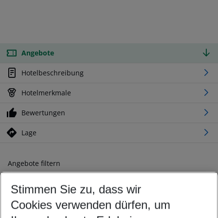
Angebote
Hotelbeschreibung
Hotelmerkmale
Bewertungen
Lage
Angebote filtern
Ändern Sie Ihre Kriterien nach Ihren Wünschen
Stimmen Sie zu, dass wir
Abflughafen wählen
Beliebiger Abflughafen
Cookies verwenden dürfen, um
Reisezeitraum wählen