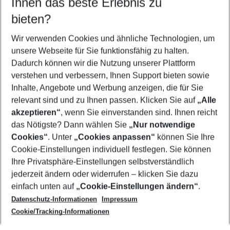
Ihnen das beste Erlebnis zu
09.08.26
–
07.08.27
5-8 Nächte
bieten?
Wer wird verreisen
2 Erwachsene
Keine Kinder
Wir verwenden Cookies und ähnliche Technologien, um
unsere Webseite für Sie funktionsfähig zu halten.
Mehr Filter anzeigen
Dadurch können wir die Nutzung unserer Plattform
verstehen und verbessern, Ihnen Support bieten sowie
Inhalte, Angebote und Werbung anzeigen, die für Sie
relevant sind und zu Ihnen passen. Klicken Sie auf
„Alle
akzeptieren“
, wenn Sie einverstanden sind. Ihnen reicht
das Nötigste? Dann wählen Sie
„Nur notwendige
Footer
Cookies“
. Unter
„Cookies anpassen“
können Sie Ihre
Footer navigation
Cookie-Einstellungen individuell festlegen. Sie können
Über uns
Ihre Privatsphäre-Einstellungen selbstverständlich
AGB
jederzeit ändern oder widerrufen – klicken Sie dazu
Service & Hilfe
Cookie-Einstellungen ändern
einfach unten auf
„Cookie-Einstellungen ändern“
.
Barrierefreies Reisen
Datenschutz-Informationen
Impressum
Cookie-Richtlinie
Folgen Sie uns
Check-in
Cookie/Tracking-Informationen
Datenschutz
FAQ
Impressum