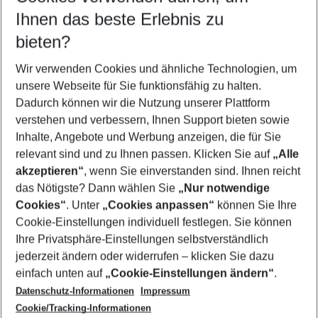
Reisezeitraum wählen
Ihnen das beste Erlebnis zu
09.08.26
–
07.08.27
5-8 Nächte
bieten?
Wer wird verreisen
2 Erwachsene
Keine Kinder
Wir verwenden Cookies und ähnliche Technologien, um
unsere Webseite für Sie funktionsfähig zu halten.
Mehr Filter anzeigen
Dadurch können wir die Nutzung unserer Plattform
verstehen und verbessern, Ihnen Support bieten sowie
Inhalte, Angebote und Werbung anzeigen, die für Sie
relevant sind und zu Ihnen passen. Klicken Sie auf
„Alle
akzeptieren“
, wenn Sie einverstanden sind. Ihnen reicht
das Nötigste? Dann wählen Sie
„Nur notwendige
Footer
Cookies“
. Unter
„Cookies anpassen“
können Sie Ihre
Footer navigation
Cookie-Einstellungen individuell festlegen. Sie können
Über uns
Ihre Privatsphäre-Einstellungen selbstverständlich
AGB
jederzeit ändern oder widerrufen – klicken Sie dazu
Service & Hilfe
Cookie-Einstellungen ändern
einfach unten auf
„Cookie-Einstellungen ändern“
.
Barrierefreies Reisen
Datenschutz-Informationen
Impressum
Cookie-Richtlinie
Folgen Sie uns
Check-in
Cookie/Tracking-Informationen
Datenschutz