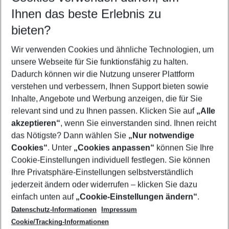
Reisezeitraum wählen
Ihnen das beste Erlebnis zu
09.08.26
–
07.08.27
5-8 Nächte
bieten?
Wer wird verreisen
2 Erwachsene
Keine Kinder
Wir verwenden Cookies und ähnliche Technologien, um
unsere Webseite für Sie funktionsfähig zu halten.
Mehr Filter anzeigen
Dadurch können wir die Nutzung unserer Plattform
verstehen und verbessern, Ihnen Support bieten sowie
Inhalte, Angebote und Werbung anzeigen, die für Sie
relevant sind und zu Ihnen passen. Klicken Sie auf
„Alle
akzeptieren“
, wenn Sie einverstanden sind. Ihnen reicht
das Nötigste? Dann wählen Sie
„Nur notwendige
Footer
Cookies“
. Unter
„Cookies anpassen“
können Sie Ihre
Footer navigation
Cookie-Einstellungen individuell festlegen. Sie können
Über uns
Ihre Privatsphäre-Einstellungen selbstverständlich
AGB
jederzeit ändern oder widerrufen – klicken Sie dazu
Service & Hilfe
Cookie-Einstellungen ändern
einfach unten auf
„Cookie-Einstellungen ändern“
.
Barrierefreies Reisen
Datenschutz-Informationen
Impressum
Cookie-Richtlinie
Folgen Sie uns
Check-in
Cookie/Tracking-Informationen
Datenschutz