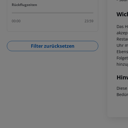
Rückflugzeiten
Rückflugzeiten
Wic
00:00
23:59
Das H
akzep
Resta
Uhr m
Filter zurücksetzen
Ebens
Folge
hinzu
Hin
Diese
Bedür