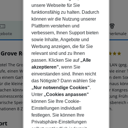
unsere Webseite für Sie
funktionsfähig zu halten. Dadurch
können wir die Nutzung unserer
Plattform verstehen und
verbessern, Ihnen Support bieten
ebote
Hotelbeschreibung
Hotelmerkmale
sowie Inhalte, Angebote und
elbeschreibung
Werbung anzeigen, die für Sie
 Grove Resort & Water Park Orlando
relevant sind und zu Ihnen
4
passen. Klicken Sie auf
„Alle
otel The Grove Resort & Water Park ist ausgestattet mit WLAN (geg.
akzeptieren“
, wenn Sie
ufe, einen Whirlpool, Parkmöglichkeiten (geg. Gebühr) sowie einer
einverstanden sind. Ihnen reicht
 einem Garten ein beheizter Pool (ganzjährig geöffnet), an dem S
das Nötigste? Dann wählen Sie
für die kleinen Urlaubsgäste einen Kinderpool. Darüber hinaus kön
„Nur notwendige Cookies“
.
achen können Sie im hoteleigenen Safe aufbewahren. Für Kongresse
Unter
„Cookies anpassen“
usinesscenter sowie EXTRA_FEE Konferenzräume. Verpflegung Früh
können Sie Ihre Cookie-
arische Speisen angeboten. Sport und Freizeit Im Wellnessbereich 
Einstellungen individuell
mationen 8 Zimmer des Hotels sind barrierefrei zugänglich.
festlegen. Sie können Ihre
Privatsphäre-Einstellungen
ort