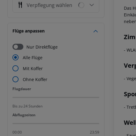
Verpflegung wählen
Das H
Einkä
nebe
Flüge anpassen
Zim
Nur Direktflüge
- WLA
Alle Flüge
Ver
Mit Koffer
- Veg
Ohne Koffer
Flugdauer
Flugdauer
Spo
Bis zu 24 Stunden
- Tret
Abflugzeiten
Abflugzeiten
Wel
00:00
23:59
- Sau