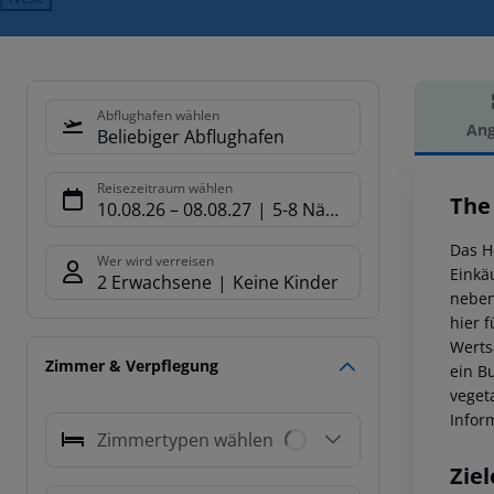
Abflughafen wählen
Ang
Beliebiger Abflughafen
Hot
Reisezeitraum wählen
The
10.08.26
–
08.08.27
5-8 Nächte
Das H
Wer wird verreisen
Einkä
2 Erwachsene
Keine Kinder
neben
hier 
Werts
Zimmer & Verpflegung
ein B
veget
Infor
Zimmertypen wählen
Ziel