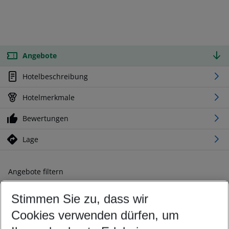
Angebote
Hotelbeschreibung
Hotelmerkmale
Bewertungen
Lage
Angebote filtern
Ändern Sie Ihre Kriterien nach Ihren Wünschen
Stimmen Sie zu, dass wir
Abflughafen wählen
Beliebiger Abflughafen
Cookies verwenden dürfen, um
Reisezeitraum wählen