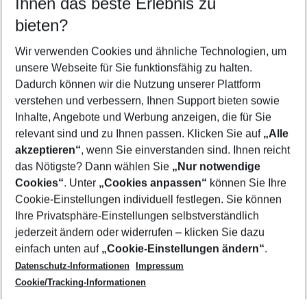
Ihnen das beste Erlebnis zu
09.08.26
–
07.08.27
5-8 Nächte
bieten?
Wer wird verreisen
2 Erwachsene
Keine Kinder
Wir verwenden Cookies und ähnliche Technologien, um
unsere Webseite für Sie funktionsfähig zu halten.
Mehr Filter anzeigen
Dadurch können wir die Nutzung unserer Plattform
verstehen und verbessern, Ihnen Support bieten sowie
Inhalte, Angebote und Werbung anzeigen, die für Sie
relevant sind und zu Ihnen passen. Klicken Sie auf
„Alle
akzeptieren“
, wenn Sie einverstanden sind. Ihnen reicht
das Nötigste? Dann wählen Sie
„Nur notwendige
Footer
Cookies“
. Unter
„Cookies anpassen“
können Sie Ihre
Footer navigation
Cookie-Einstellungen individuell festlegen. Sie können
Über uns
Ihre Privatsphäre-Einstellungen selbstverständlich
AGB
jederzeit ändern oder widerrufen – klicken Sie dazu
Service & Hilfe
Cookie-Einstellungen ändern
einfach unten auf
„Cookie-Einstellungen ändern“
.
Barrierefreies Reisen
Datenschutz-Informationen
Impressum
Cookie-Richtlinie
Folgen Sie uns
Check-in
Cookie/Tracking-Informationen
Datenschutz
FAQ
Impressum