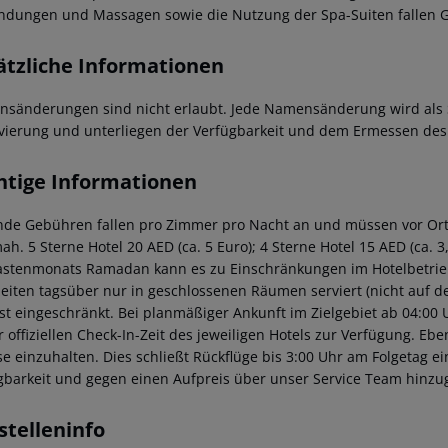
dungen und Massagen sowie die Nutzung der Spa-Suiten fallen 
ätzliche Informationen
sänderungen sind nicht erlaubt. Jede Namensänderung wird als 
vierung und unterliegen der Verfügbarkeit und dem Ermessen des 
htige Informationen
nde Gebühren fallen pro Zimmer pro Nacht an und müssen vor Ort
ah.
5 Sterne Hotel 20 AED (ca. 5 Euro);
4 Sterne Hotel 15 AED (ca. 3
astenmonats Ramadan kann es zu Einschränkungen im Hotelbetri
eiten tagsüber nur in geschlossenen Räumen serviert (nicht auf d
ist eingeschränkt.
Bei planmäßiger Ankunft im Zielgebiet ab 04:00
 offiziellen Check-In-Zeit des jeweiligen Hotels zur Verfügung. Ebe
se einzuhalten. Dies schließt Rückflüge bis 3:00 Uhr am Folgetag 
gbarkeit und gegen einen Aufpreis über unser Service Team hinz
stelleninfo