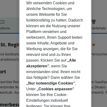
Wir verwenden Cookies und
ähnliche Technologien, um
unsere Webseite für Sie
funktionsfähig zu halten. Dadurch
können wir die Nutzung unserer
ebote
Hotelbeschreibung
Hotelmerkmale
Plattform verstehen und
elbeschreibung
verbessern, Ihnen Support bieten
sowie Inhalte, Angebote und
St. Regis Saadiyat Island Resort
5
Werbung anzeigen, die für Sie
ine kostbare Perle liegt die unberührte Insel Saadiyat im Persisc
relevant sind und zu Ihnen
paradiesische Atmosphäre.
passen. Klicken Sie auf
„Alle
akzeptieren“
, wenn Sie
ort
einverstanden sind. Ihnen reicht
das Nötigste? Dann wählen Sie
uxuriöse Resort befindet sich direkt am privaten Strand von Saadiya
„Nur notwendige Cookies“
.
verbindet Ruhe mit der Nähe zu kulturellen Highlights Abu Dhab
Unter
„Cookies anpassen“
eamLab. Auch die Themenparks auf Yas Island – Yas Waterworld, Fe
können Sie Ihre Cookie-
Einstellungen individuell
merbeschreibung
festlegen. Sie können Ihre