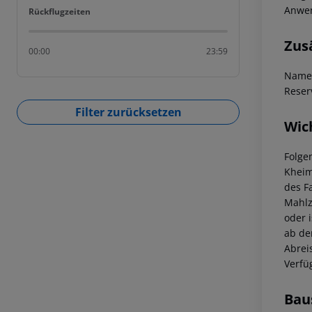
Anwen
Rückflugzeiten
Rückflugzeiten
Zus
00:00
23:59
Namen
Reser
Filter zurücksetzen
Wic
Folge
Kheim
des F
Mahlz
oder 
ab der
Abrei
Verfü
Bau