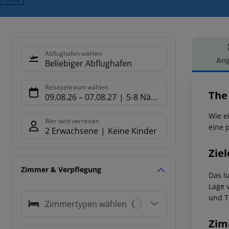
Abflughafen wählen
Ang
Beliebiger Abflughafen
Hot
Reisezeitraum wählen
The 
09.08.26
–
07.08.27
5-8 Nächte
Wie e
Wer wird verreisen
eine 
2 Erwachsene
Keine Kinder
Ziel
Zimmer & Verpflegung
Das l
Lage 
und T
Zimmertypen wählen
Zim