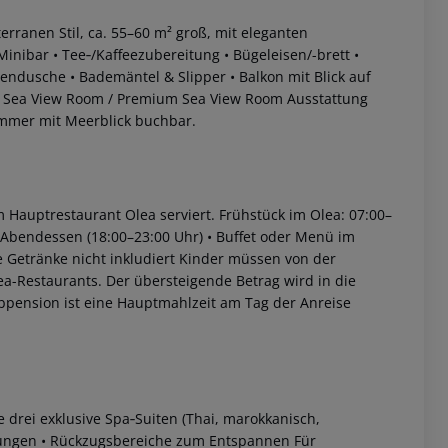
ranen Stil, ca. 55–60 m² groß, mit eleganten
Minibar
• Tee‑/Kaffeezubereitung
• Bügeleisen/-brett
•
gendusche
• Bademäntel & Slipper
• Balkon mit Blick auf
l Sea View Room / Premium Sea View Room
Ausstattung
immer mit Meerblick buchbar.
 Hauptrestaurant Olea serviert.
Frühstück im Olea: 07:00–
 Abendessen (18:00–23:00 Uhr)
• Buffet oder Menü im
 akzeptieren
 Getränke nicht inkludiert
Kinder müssen von der
Olea-Restaurants. Der übersteigende Betrag wird in die
pension ist eine Hauptmahlzeit am Tag der Anreise
drei exklusive Spa‑Suiten (Thai, marokkanisch,
ungen
• Rückzugsbereiche zum Entspannen
Für