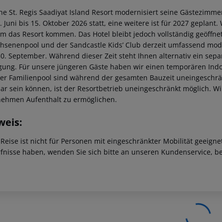
he St. Regis Saadiyat Island Resort modernisiert seine Gästezimm
 Juni bis 15. Oktober 2026 statt, eine weitere ist für 2027 geplant.
W
m das Resort kommen. Das Hotel bleibt jedoch vollständig geöffnet
hsenenpool und der Sandcastle Kids’ Club derzeit umfassend moder
0. September. Während dieser Zeit steht Ihnen alternativ ein sep
gung. Für unsere jüngeren Gäste haben wir einen temporären Indoo
er Familienpool sind während der gesamten Bauzeit uneingeschrä
bar sein können, ist der Resortbetrieb uneingeschränkt möglich. W
ehmen Aufenthalt zu ermöglichen.
weis:
 Reise ist nicht für Personen mit eingeschränkter Mobilität geeign
fnisse haben, wenden Sie sich bitte an unseren Kundenservice, be