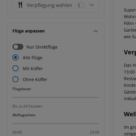
Verpflegung wählen
Super
Wohnb
Föhn
•
Garte
Flüge anpassen
wie S
Nur Direktflüge
Ver
Alle Flüge
Das H
Mit Koffer
13:00
Resta
Ohne Koffer
Kinde
Flugdauer
Flugdauer
Gäste
inklud
Bis zu 24 Stunden
Wel
Abflugzeiten
Abflugzeiten
Im gr
00:00
23:59
zeitg