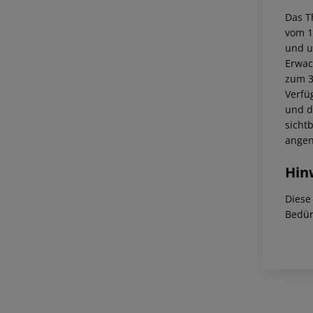
Das T
vom 1.
und u
Erwac
zum 3
Verfü
und d
sicht
angen
Hin
Diese
Bedür