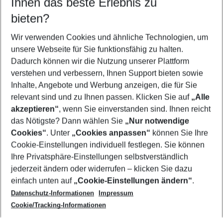
Ihnen das beste Erlebnis zu
12.08.26
–
10.08.27
5-8 Nächte
bieten?
Wer wird verreisen
2 Erwachsene
Keine Kinder
Wir verwenden Cookies und ähnliche Technologien, um
unsere Webseite für Sie funktionsfähig zu halten.
Mehr Filter anzeigen
Dadurch können wir die Nutzung unserer Plattform
verstehen und verbessern, Ihnen Support bieten sowie
Inhalte, Angebote und Werbung anzeigen, die für Sie
relevant sind und zu Ihnen passen. Klicken Sie auf
„Alle
akzeptieren“
, wenn Sie einverstanden sind. Ihnen reicht
das Nötigste? Dann wählen Sie
„Nur notwendige
Footer
Cookies“
. Unter
„Cookies anpassen“
können Sie Ihre
Footer navigation
Cookie-Einstellungen individuell festlegen. Sie können
Über uns
Ihre Privatsphäre-Einstellungen selbstverständlich
AGB
jederzeit ändern oder widerrufen – klicken Sie dazu
Service & Hilfe
Cookie-Einstellungen ändern
einfach unten auf
„Cookie-Einstellungen ändern“
.
Barrierefreies Reisen
Datenschutz-Informationen
Impressum
Cookie-Richtlinie
Folgen Sie uns
Check-in
Cookie/Tracking-Informationen
Datenschutz
FAQ
Impressum