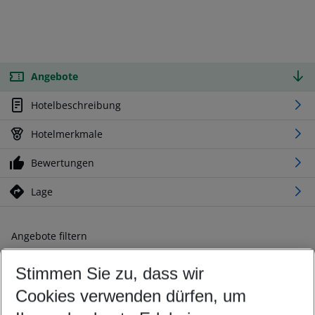
Angebote
Hotelbeschreibung
Hotelmerkmale
Bewertungen
Lage
Angebote filtern
Ändern Sie Ihre Kriterien nach Ihren Wünschen
Stimmen Sie zu, dass wir
Abflughafen wählen
Beliebiger Abflughafen
Cookies verwenden dürfen, um
Reisezeitraum wählen