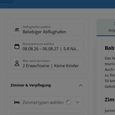
Abflughafen wählen
Ang
Beliebiger Abflughafen
Hot
Reisezeitraum wählen
Bab
08.08.26
–
06.08.27
5-8 Nächte
Das W
Wer wird verreisen
touri
2 Erwachsene
Keine Kinder
Auch 
zu fi
50 km
Zimmer & Verpflegung
Gebüh
Zim
Zimmertypen wählen
Junior