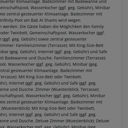
 gesteuerter Klimaanlage. Badezimmer mit Badewanne und
einschaftspool, Wasserkocher (ggf. geg. Gebühr), Minibar
sowie zentral gesteuerter Klimaanlage. Badezimmer mit
Infinity-Pool am Bab Al Shams wird wegen
 werden. Die Gäste haben die Möglichkeit den Family
 oder Twinbett, Gemeinschaftspool, Wasserkocher (ggf.
e (ggf. geg. Gebühr) sowie zentral gesteuerter
zimmer:
Familienzimmer (Terrasse):
Mit King-Size-Bett
bar (geg. Gebühr), Internet (ggf. geg. Gebühr) und Safe
 mit Badewanne und Dusche.
Familienzimmer (Terrasse):
ol, Wasserkocher (ggf. geg. Gebühr), Minibar (geg.
zentral gesteuerter Klimaanlage. Badezimmer mit
 akzeptieren
errasse):
Mit King-Size-Bett oder Twinbett,
), Internet (ggf. geg. Gebühr) und Safe (ggf. geg.
wanne und Dusche.
Zimmer (Wuestenblick, Terrasse):
nschaftspool, Wasserkocher (ggf. geg. Gebühr), Minibar
sowie zentral gesteuerter Klimaanlage. Badezimmer mit
(Wuestenblick):
Mit King-Size-Bett oder Twinbett,
), Internet (ggf. geg. Gebühr) und Safe (ggf. geg.
wanne und Dusche.
Deluxe Zimmer (Wuestenblick):
Deluxe
ol, Wasserkocher (ggf. geg. Gebühr), Minibar (geg.