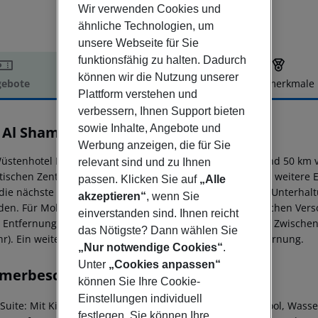
Wir verwenden Cookies und
ähnliche Technologien, um
unsere Webseite für Sie
funktionsfähig zu halten. Dadurch
können wir die Nutzung unserer
ebote
Hotelbeschreibung
Hotelmerkmale
Plattform verstehen und
elbeschreibung
verbessern, Ihnen Support bieten
sowie Inhalte, Angebote und
 Al Shams Desert Resort
5
Werbung anzeigen, die für Sie
üstenhotel Bab Al Shams Desert Resort And Spa liegt rund 50 km 
relevant sind und zu Ihnen
stischen Zentrum sind es ca. 50 km. Ein Supermarkt sowie weitere 
passen. Klicken Sie auf
„Alle
die nächste Diskothek liegt rund 50 km entfernt. Weitere Unterhal
akzeptieren“
, wenn Sie
nden. Für Mobilität sorgt ein Mietwagen-Verleih. Zur ärztlichen Ver
einverstanden sind. Ihnen reicht
 Entfernung. Der Flughafen (AUH) ist ca. 102 km entfernt. Zwischen
das Nötigste? Dann wählen Sie
r). Ein weiterer Flughafen (DXB) liegt in etwa 71 km Entfernung.
„Nur notwendige Cookies“
.
Unter
„Cookies anpassen“
merbeschreibung
können Sie Ihre Cookie-
Einstellungen individuell
Suite:
Mit King-Size-Bett oder Twinbett, Gemeinschaftspool, Wasser
festlegen. Sie können Ihre