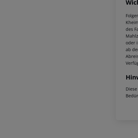
Wic
Folge
Kheim
des F
Mahlz
oder 
ab der
Abrei
Verfü
Hin
Diese
Bedür