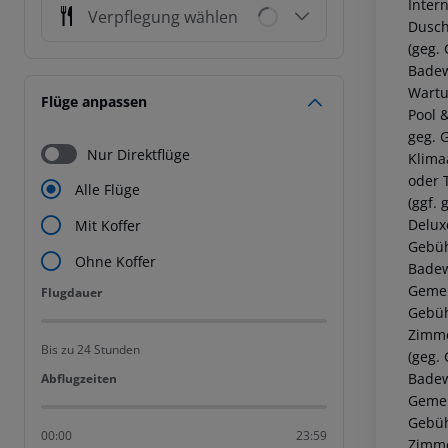
Inter
Verpflegung wählen
Dusch
(geg.
Badew
Wartu
Flüge anpassen
Pool 
geg. 
Nur Direktflüge
Klima
oder 
Alle Flüge
(ggf.
Delux
Mit Koffer
Gebüh
Ohne Koffer
Badew
Gemei
Flugdauer
Flugdauer
Gebüh
Zimme
Bis zu 24 Stunden
(geg.
Badew
Abflugzeiten
Abflugzeiten
Gemei
Gebüh
00:00
23:59
Zimme