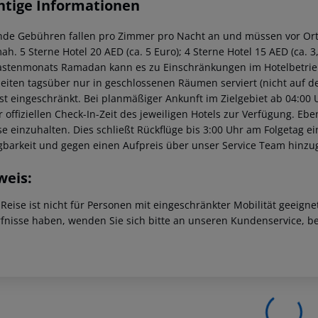
htige Informationen
nde Gebühren fallen pro Zimmer pro Nacht an und müssen vor Ort
ah. 5 Sterne Hotel 20 AED (ca. 5 Euro); 4 Sterne Hotel 15 AED (ca. 3
astenmonats Ramadan kann es zu Einschränkungen im Hotelbetri
eiten tagsüber nur in geschlossenen Räumen serviert (nicht auf d
ist eingeschränkt. Bei planmäßiger Ankunft im Zielgebiet ab 04:0
 offiziellen Check-In-Zeit des jeweiligen Hotels zur Verfügung. Ebe
se einzuhalten. Dies schließt Rückflüge bis 3:00 Uhr am Folgetag 
gbarkeit und gegen einen Aufpreis über unser Service Team hinz
weis:
 Reise ist nicht für Personen mit eingeschränkter Mobilität geeign
fnisse haben, wenden Sie sich bitte an unseren Kundenservice, be