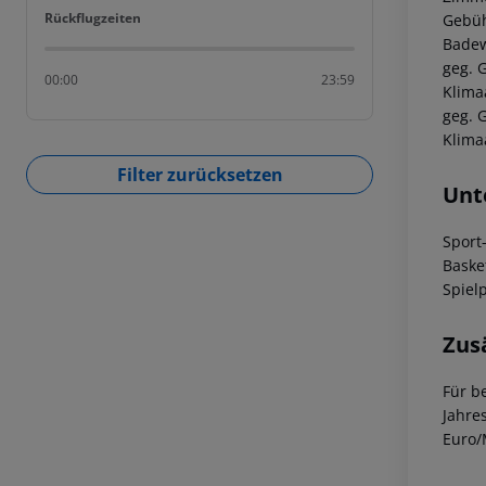
Rückflugzeiten
Rückflugzeiten
Gebüh
Badew
geg. 
00:00
23:59
Klima
geg. 
Klima
Filter zurücksetzen
Unt
Sport
Baske
Spiel
Zus
Für b
Jahre
Euro/