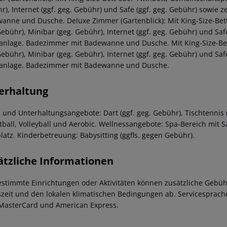
r), Internet (ggf. geg. Gebühr) und Safe (ggf. geg. Gebühr) sowie 
anne und Dusche.
Deluxe Zimmer (Gartenblick):
Mit King-Size-Bet
Gebühr), Minibar (geg. Gebühr), Internet (ggf. geg. Gebühr) und Saf
anlage. Badezimmer mit Badewanne und Dusche.
Mit King-Size-Be
Gebühr), Minibar (geg. Gebühr), Internet (ggf. geg. Gebühr) und Saf
anlage. Badezimmer mit Badewanne und Dusche.
erhaltung
- und Unterhaltungsangebote: Dart (ggf. geg. Gebühr), Tischtennis (
tball, Volleyball und Aerobic. Wellnessangebote: Spa-Bereich mi
platz. Kinderbetreuung: Babysitting (ggfls. gegen Gebühr).
ätzliche Informationen
estimmte Einrichtungen oder Aktivitäten können zusätzliche Gebüh
szeit und den lokalen klimatischen Bedingungen ab. Servicesprachen
MasterCard und American Express.