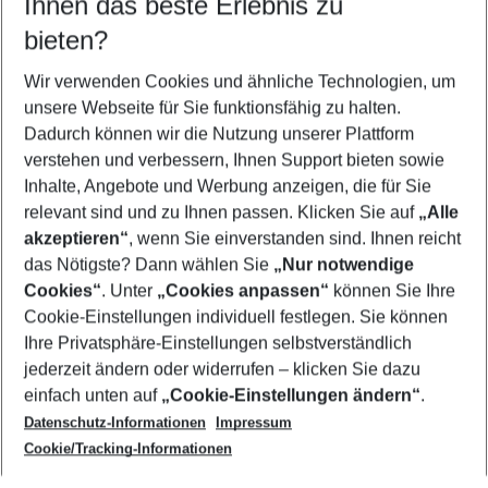
Ihnen das beste Erlebnis zu
08.08.26
–
06.08.27
5-8 Nächte
bieten?
Wer wird verreisen
2 Erwachsene
Keine Kinder
Wir verwenden Cookies und ähnliche Technologien, um
unsere Webseite für Sie funktionsfähig zu halten.
Mehr Filter anzeigen
Dadurch können wir die Nutzung unserer Plattform
verstehen und verbessern, Ihnen Support bieten sowie
Inhalte, Angebote und Werbung anzeigen, die für Sie
relevant sind und zu Ihnen passen. Klicken Sie auf
„Alle
akzeptieren“
, wenn Sie einverstanden sind. Ihnen reicht
das Nötigste? Dann wählen Sie
„Nur notwendige
Footer
Cookies“
. Unter
„Cookies anpassen“
können Sie Ihre
Footer navigation
Cookie-Einstellungen individuell festlegen. Sie können
Über uns
Ihre Privatsphäre-Einstellungen selbstverständlich
AGB
jederzeit ändern oder widerrufen – klicken Sie dazu
Service & Hilfe
Cookie-Einstellungen ändern
einfach unten auf
„Cookie-Einstellungen ändern“
.
Barrierefreies Reisen
Datenschutz-Informationen
Impressum
Cookie-Richtlinie
Folgen Sie uns
Check-in
Cookie/Tracking-Informationen
Datenschutz
FAQ
Impressum