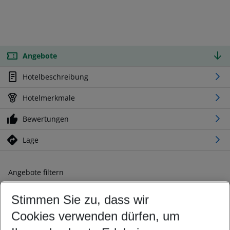
Angebote
Hotelbeschreibung
Hotelmerkmale
Bewertungen
Lage
Angebote filtern
Ändern Sie Ihre Kriterien nach Ihren Wünschen
Stimmen Sie zu, dass wir
Abflughafen wählen
Beliebiger Abflughafen
Cookies verwenden dürfen, um
Reisezeitraum wählen