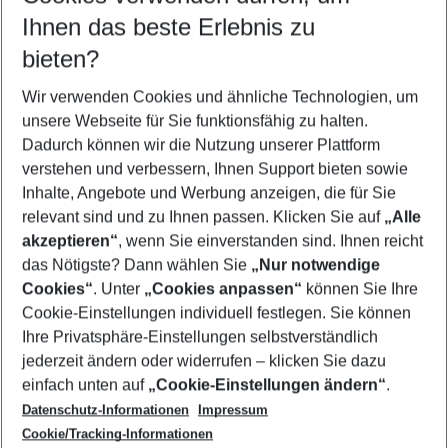
Reisezeitraum wählen
Ihnen das beste Erlebnis zu
09.08.26
–
07.08.27
5-8 Nächte
bieten?
Wer wird verreisen
2 Erwachsene
Keine Kinder
Wir verwenden Cookies und ähnliche Technologien, um
unsere Webseite für Sie funktionsfähig zu halten.
Mehr Filter anzeigen
Dadurch können wir die Nutzung unserer Plattform
verstehen und verbessern, Ihnen Support bieten sowie
Inhalte, Angebote und Werbung anzeigen, die für Sie
relevant sind und zu Ihnen passen. Klicken Sie auf
„Alle
akzeptieren“
, wenn Sie einverstanden sind. Ihnen reicht
das Nötigste? Dann wählen Sie
„Nur notwendige
Footer
Cookies“
. Unter
„Cookies anpassen“
können Sie Ihre
Footer navigation
Cookie-Einstellungen individuell festlegen. Sie können
Über uns
Ihre Privatsphäre-Einstellungen selbstverständlich
AGB
jederzeit ändern oder widerrufen – klicken Sie dazu
Service & Hilfe
Cookie-Einstellungen ändern
einfach unten auf
„Cookie-Einstellungen ändern“
.
Barrierefreies Reisen
Datenschutz-Informationen
Impressum
Cookie-Richtlinie
Folgen Sie uns
Check-in
Cookie/Tracking-Informationen
Datenschutz