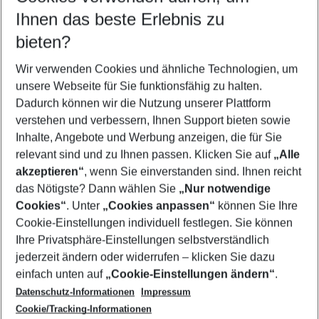
Reisezeitraum wählen
Ihnen das beste Erlebnis zu
11.08.26
–
09.08.27
5-8 Nächte
bieten?
Wer wird verreisen
2 Erwachsene
Keine Kinder
Wir verwenden Cookies und ähnliche Technologien, um
unsere Webseite für Sie funktionsfähig zu halten.
Mehr Filter anzeigen
Dadurch können wir die Nutzung unserer Plattform
verstehen und verbessern, Ihnen Support bieten sowie
Inhalte, Angebote und Werbung anzeigen, die für Sie
relevant sind und zu Ihnen passen. Klicken Sie auf
„Alle
akzeptieren“
, wenn Sie einverstanden sind. Ihnen reicht
das Nötigste? Dann wählen Sie
„Nur notwendige
Footer
Cookies“
. Unter
„Cookies anpassen“
können Sie Ihre
Footer navigation
Cookie-Einstellungen individuell festlegen. Sie können
Über uns
Ihre Privatsphäre-Einstellungen selbstverständlich
AGB
jederzeit ändern oder widerrufen – klicken Sie dazu
Service & Hilfe
Cookie-Einstellungen ändern
einfach unten auf
„Cookie-Einstellungen ändern“
.
Barrierefreies Reisen
Datenschutz-Informationen
Impressum
Cookie-Richtlinie
Folgen Sie uns
Check-in
Cookie/Tracking-Informationen
Datenschutz