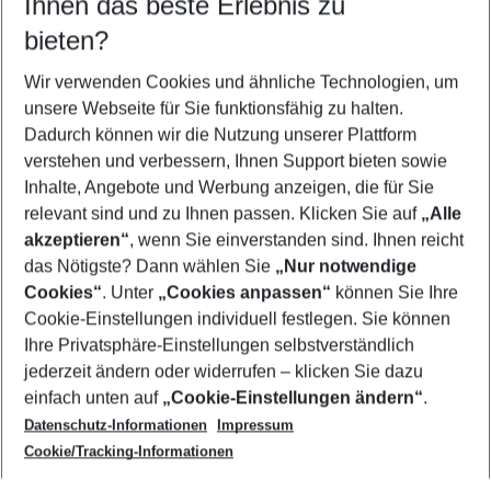
Ihnen das beste Erlebnis zu
09.08.26
–
07.08.27
5-8 Nächte
bieten?
Wer wird verreisen
2 Erwachsene
Keine Kinder
Wir verwenden Cookies und ähnliche Technologien, um
unsere Webseite für Sie funktionsfähig zu halten.
Mehr Filter anzeigen
Dadurch können wir die Nutzung unserer Plattform
verstehen und verbessern, Ihnen Support bieten sowie
Inhalte, Angebote und Werbung anzeigen, die für Sie
relevant sind und zu Ihnen passen. Klicken Sie auf
„Alle
akzeptieren“
, wenn Sie einverstanden sind. Ihnen reicht
das Nötigste? Dann wählen Sie
„Nur notwendige
Footer
Cookies“
. Unter
„Cookies anpassen“
können Sie Ihre
Footer navigation
Cookie-Einstellungen individuell festlegen. Sie können
Über uns
Ihre Privatsphäre-Einstellungen selbstverständlich
AGB
jederzeit ändern oder widerrufen – klicken Sie dazu
Service & Hilfe
Cookie-Einstellungen ändern
einfach unten auf
„Cookie-Einstellungen ändern“
.
Barrierefreies Reisen
Datenschutz-Informationen
Impressum
Cookie-Richtlinie
Folgen Sie uns
Check-in
Cookie/Tracking-Informationen
Datenschutz
FAQ
Impressum