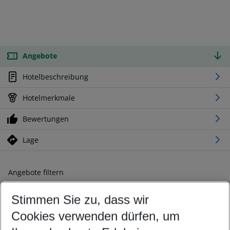
Angebote
Hotelbeschreibung
Hotelmerkmale
Bewertungen
Lage
Angebote filtern
Ändern Sie Ihre Kriterien nach Ihren Wünschen
Stimmen Sie zu, dass wir
Abflughafen wählen
Beliebiger Abflughafen
Cookies verwenden dürfen, um
Reisezeitraum wählen