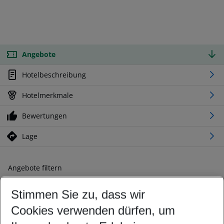
Angebote
Hotelbeschreibung
Hotelmerkmale
Bewertungen
Lage
Angebote filtern
Ändern Sie Ihre Kriterien nach Ihren Wünschen
Stimmen Sie zu, dass wir
Abflughafen wählen
Beliebiger Abflughafen
Cookies verwenden dürfen, um
Reisezeitraum wählen