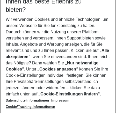
Ihnen das beste Erlebnis zu
10.08.26
–
08.08.27
5-8 Nächte
bieten?
Wer wird verreisen
2 Erwachsene
Keine Kinder
Wir verwenden Cookies und ähnliche Technologien, um
unsere Webseite für Sie funktionsfähig zu halten.
Mehr Filter anzeigen
Dadurch können wir die Nutzung unserer Plattform
verstehen und verbessern, Ihnen Support bieten sowie
Inhalte, Angebote und Werbung anzeigen, die für Sie
relevant sind und zu Ihnen passen. Klicken Sie auf
„Alle
akzeptieren“
, wenn Sie einverstanden sind. Ihnen reicht
das Nötigste? Dann wählen Sie
„Nur notwendige
Footer
Cookies“
. Unter
„Cookies anpassen“
können Sie Ihre
Footer navigation
Cookie-Einstellungen individuell festlegen. Sie können
Über uns
Ihre Privatsphäre-Einstellungen selbstverständlich
AGB
jederzeit ändern oder widerrufen – klicken Sie dazu
Service & Hilfe
Cookie-Einstellungen ändern
einfach unten auf
„Cookie-Einstellungen ändern“
.
Barrierefreies Reisen
Datenschutz-Informationen
Impressum
Cookie-Richtlinie
Folgen Sie uns
Check-in
Cookie/Tracking-Informationen
Datenschutz
FAQ
Impressum