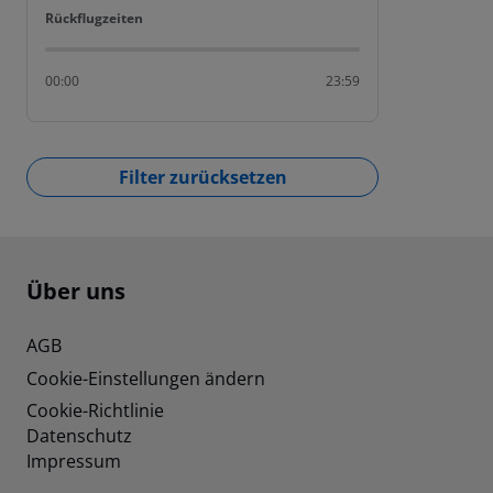
Rückflugzeiten
Rückflugzeiten
00:00
23:59
Filter zurücksetzen
Footer
Footer navigation
Über uns
AGB
Cookie-Einstellungen ändern
Cookie-Richtlinie
Datenschutz
Impressum