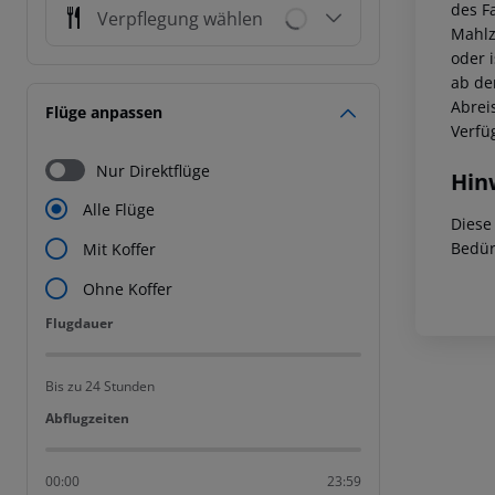
des F
Verpflegung wählen
Mahlz
oder 
ab der
Abrei
Flüge anpassen
Verfü
Nur Direktflüge
Hin
Alle Flüge
Diese
Bedür
Mit Koffer
Ohne Koffer
Flugdauer
Flugdauer
Bis zu 24 Stunden
Abflugzeiten
Abflugzeiten
00:00
23:59