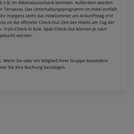
eb z.B. im Alkoholausschank kommen. Außerdem werden
er Terrasse). Das Unterhaltungsprogramm im Hotel entfällt
0 Uhr morgens steht das Hotelzimmer am Ankunftstag erst
nso ist die offizielle Check-Out-Zeit des Hotels am Tag der
ein. Früh-Check-In bzw. Spät-Check-Out können je nach
ugebucht werden.
 akzeptieren
et. Wenn Sie oder ein Mitglied Ihrer Gruppe besondere
vor Sie Ihre Buchung bestätigen.