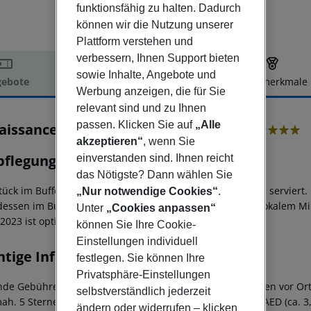
funktionsfähig zu halten. Dadurch
können wir die Nutzung unserer
Plattform verstehen und
verbessern, Ihnen Support bieten
sowie Inhalte, Angebote und
ebote
Hotelbeschreibung
Hotelmerkmale
Werbung anzeigen, die für Sie
elbeschreibung
relevant sind und zu Ihnen
passen. Klicken Sie auf
„Alle
aissance Business Bay Hotel, Dubai
5
akzeptieren“
, wenn Sie
pflegung
einverstanden sind. Ihnen reicht
das Nötigste? Dann wählen Sie
ück im Buffet-Stil wird in den All-Day-Dining-Restaurants serviert.
„Nur notwendige Cookies“
.
essen im Buffet-Stil oder als festes Menü.Inklusive nur lokalem M
Unter
„Cookies anpassen“
2023 ist optional.
können Sie Ihre Cookie-
Einstellungen individuell
htige Informationen
festlegen. Sie können Ihre
Privatsphäre-Einstellungen
nde Gebühren fallen pro Zimmer pro Nacht an und müssen vor Ort
selbstverständlich jederzeit
ah. 5 Sterne Hotel 20 AED (ca. 5 Euro); 4 Sterne Hotel 15 AED (ca. 3
ändern oder widerrufen – klicken