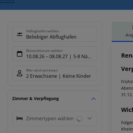
Abflughafen wählen
Ang
Beliebiger Abflughafen
Hot
Reisezeitraum wählen
Ren
10.08.26
–
08.08.27
5-8 Nächte
Ver
Wer wird verreisen
2 Erwachsene
Keine Kinder
Frühst
Abend
31.12.
Zimmer & Verpflegung
Wic
Zimmertypen wählen
Folge
Kheim