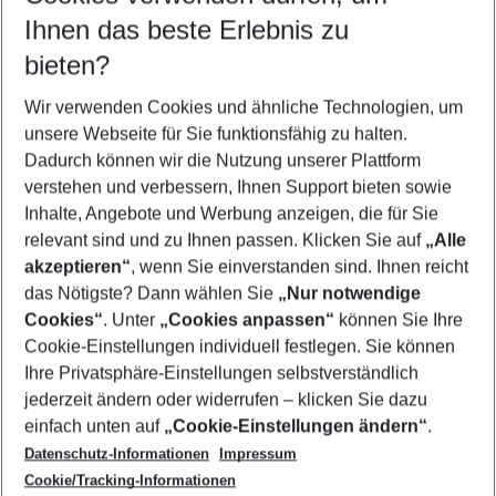
Reisezeitraum wählen
Ihnen das beste Erlebnis zu
10.08.26
–
08.08.27
5-8 Nächte
bieten?
Wer wird verreisen
2 Erwachsene
Keine Kinder
Wir verwenden Cookies und ähnliche Technologien, um
unsere Webseite für Sie funktionsfähig zu halten.
Mehr Filter anzeigen
Dadurch können wir die Nutzung unserer Plattform
verstehen und verbessern, Ihnen Support bieten sowie
Inhalte, Angebote und Werbung anzeigen, die für Sie
relevant sind und zu Ihnen passen. Klicken Sie auf
„Alle
akzeptieren“
, wenn Sie einverstanden sind. Ihnen reicht
das Nötigste? Dann wählen Sie
„Nur notwendige
Footer
Cookies“
. Unter
„Cookies anpassen“
können Sie Ihre
Footer navigation
Cookie-Einstellungen individuell festlegen. Sie können
Über uns
Ihre Privatsphäre-Einstellungen selbstverständlich
AGB
jederzeit ändern oder widerrufen – klicken Sie dazu
Service & Hilfe
Cookie-Einstellungen ändern
einfach unten auf
„Cookie-Einstellungen ändern“
.
Barrierefreies Reisen
Datenschutz-Informationen
Impressum
Cookie-Richtlinie
Folgen Sie uns
Check-in
Cookie/Tracking-Informationen
Datenschutz