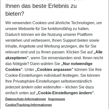
Reisezeitraum wählen
Ihnen das beste Erlebnis zu
09.08.26
–
07.08.27
5-8 Nächte
bieten?
Wer wird verreisen
2 Erwachsene
Keine Kinder
Wir verwenden Cookies und ähnliche Technologien, um
unsere Webseite für Sie funktionsfähig zu halten.
Mehr Filter anzeigen
Dadurch können wir die Nutzung unserer Plattform
verstehen und verbessern, Ihnen Support bieten sowie
Inhalte, Angebote und Werbung anzeigen, die für Sie
relevant sind und zu Ihnen passen. Klicken Sie auf
„Alle
akzeptieren“
, wenn Sie einverstanden sind. Ihnen reicht
das Nötigste? Dann wählen Sie
„Nur notwendige
Footer
Cookies“
. Unter
„Cookies anpassen“
können Sie Ihre
Footer navigation
Cookie-Einstellungen individuell festlegen. Sie können
Über uns
Ihre Privatsphäre-Einstellungen selbstverständlich
AGB
jederzeit ändern oder widerrufen – klicken Sie dazu
Service & Hilfe
Cookie-Einstellungen ändern
einfach unten auf
„Cookie-Einstellungen ändern“
.
Barrierefreies Reisen
Datenschutz-Informationen
Impressum
Cookie-Richtlinie
Folgen Sie uns
Check-in
Cookie/Tracking-Informationen
Datenschutz