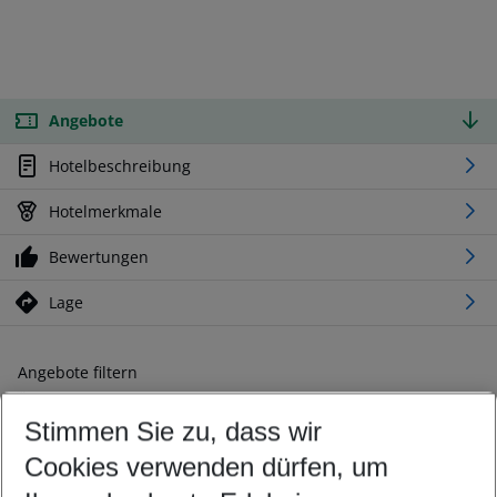
Angebote
Hotelbeschreibung
Hotelmerkmale
Bewertungen
Lage
Angebote filtern
Ändern Sie Ihre Kriterien nach Ihren Wünschen
Stimmen Sie zu, dass wir
Abflughafen wählen
Beliebiger Abflughafen
Cookies verwenden dürfen, um
Reisezeitraum wählen