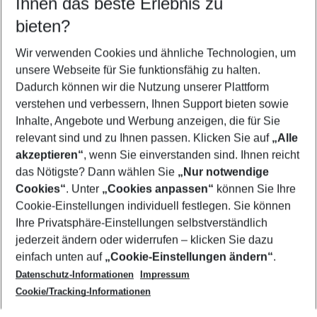
Ihnen das beste Erlebnis zu
10.08.26
–
08.08.27
5-8 Nächte
bieten?
Wer wird verreisen
2 Erwachsene
Keine Kinder
Wir verwenden Cookies und ähnliche Technologien, um
unsere Webseite für Sie funktionsfähig zu halten.
Mehr Filter anzeigen
Dadurch können wir die Nutzung unserer Plattform
verstehen und verbessern, Ihnen Support bieten sowie
Inhalte, Angebote und Werbung anzeigen, die für Sie
relevant sind und zu Ihnen passen. Klicken Sie auf
„Alle
akzeptieren“
, wenn Sie einverstanden sind. Ihnen reicht
das Nötigste? Dann wählen Sie
„Nur notwendige
Footer
Cookies“
. Unter
„Cookies anpassen“
können Sie Ihre
Footer navigation
Cookie-Einstellungen individuell festlegen. Sie können
Über uns
Ihre Privatsphäre-Einstellungen selbstverständlich
AGB
jederzeit ändern oder widerrufen – klicken Sie dazu
Service & Hilfe
Cookie-Einstellungen ändern
einfach unten auf
„Cookie-Einstellungen ändern“
.
Barrierefreies Reisen
Datenschutz-Informationen
Impressum
Cookie-Richtlinie
Folgen Sie uns
Check-in
Cookie/Tracking-Informationen
Datenschutz
FAQ
Impressum