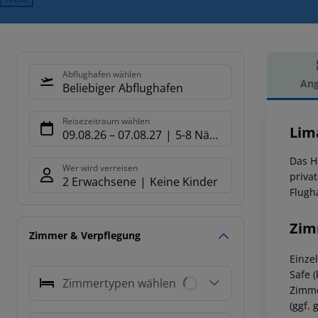
Abflughafen wählen
Ang
Beliebiger Abflughafen
Hot
Reisezeitraum wählen
Lim
09.08.26
–
07.08.27
5-8 Nächte
Das H
Wer wird verreisen
priva
2 Erwachsene
Keine Kinder
Flugha
Zim
Zimmer & Verpflegung
Einze
Safe 
Zimmertypen wählen
Zimme
(ggf.