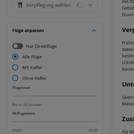
mit D
Verpflegung wählen
Gebüh
Dusch
Ver
Flüge anpassen
Frühs
Nur Direktflüge
dabei
besti
Alle Flüge
(23:0
Mit Koffer
Kautio
Ohne Koffer
Unt
Flugdauer
Flugdauer
Sport
Massa
Bis zu 24 Stunden
Abflugzeiten
Abflugzeiten
Zus
00:00
23:59
Für b