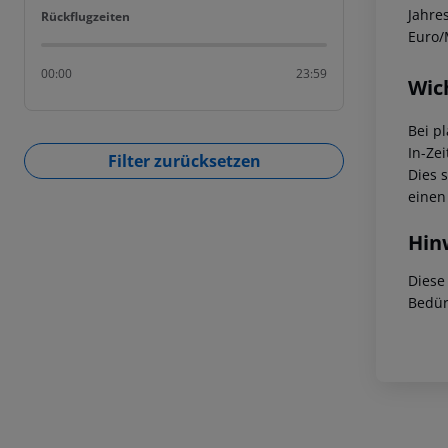
Jahre
Rückflugzeiten
Rückflugzeiten
Euro/
00:00
23:59
Wic
Bei p
In-Zei
Filter zurücksetzen
Dies 
einen
Hin
Diese
Bedür