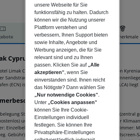
unsere Webseite für Sie
funktionsfähig zu halten. Dadurch
können wir die Nutzung unserer
Plattform verstehen und
verbessern, Ihnen Support bieten
ebote
Hotelbeschreibung
Hotelmerkmale
sowie Inhalte, Angebote und
elbeschreibung
Werbung anzeigen, die für Sie
ak Cyprus Deluxe Hotel
relevant sind und zu Ihnen
5
passen. Klicken Sie auf
„Alle
otel Limak Cyprus Deluxe Hotel befindet sich ca. 85 km von Kyrenia 
akzeptieren“
, wenn Sie
ter Sandstrand, liegt ca. 50 m entfernt. Am Strand sind Sonnenli
einverstanden sind. Ihnen reicht
fen (ECN) ist ca. 67 km entfernt. Ein weiterer Flughafen (LCA) lieg
das Nötigste? Dann wählen Sie
„Nur notwendige Cookies“
.
merbeschreibung
Unter
„Cookies anpassen“
können Sie Ihre Cookie-
lbelegung Standard Zimmer: Mit Teppichboden, Heizung (zentral gest
Einstellungen individuell
(kostenlos) und Flatscreen-Sat-TV sowie zentral gesteuerter Klim
festlegen. Sie können Ihre
r: Einzelbelegung Standard Zimmer: Standard Familienzimmer: Mit
Privatsphäre-Einstellungen
 geg. Gebühr), Internet (kostenlos), Safe (kostenlos) und Flatscree
selbstverständlich jederzeit