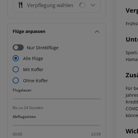
Verpflegung wählen
Ver
Frühst
Flüge anpassen
Unt
Nur Direktflüge
Sport
Alle Flüge
Hamam
Mit Koffer
Zus
Ohne Koffer
Für b
Flugdauer
Flugdauer
Jahre
Kredi
Bis zu 24 Stunden
COVID
könne
Abflugzeiten
Abflugzeiten
Wic
00:00
23:59