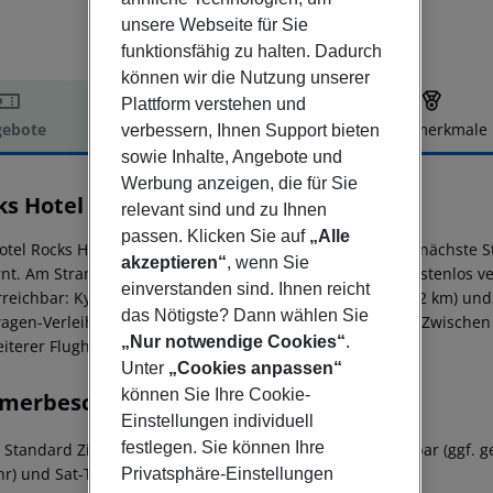
unsere Webseite für Sie
funktionsfähig zu halten. Dadurch
können wir die Nutzung unserer
Plattform verstehen und
ebote
Hotelbeschreibung
Hotelmerkmale
verbessern, Ihnen Support bieten
sowie Inhalte, Angebote und
elbeschreibung
Werbung anzeigen, die für Sie
ks Hotel & Casino
relevant sind und zu Ihnen
passen. Klicken Sie auf
„Alle
tel Rocks Hotel liegt ca. 30 km von Nicosia entfernt. Der nächste St
akzeptieren“
, wenn Sie
rnt. Am Strand sind Sonnenliegen und Sonnenschirme kostenlos ve
einverstanden sind. Ihnen reicht
reichbar: Kyrenia Harbour (ca. 2 km), Kyrenia Castle (ca. 2 km) und S
das Nötigste? Dann wählen Sie
agen-Verleih. Der Flughafen (ECN) ist ca. 43 km entfernt. Zwischen
„Nur notwendige Cookies“
.
eiterer Flughafen (LCA) liegt in etwa 78 km Entfernung.
Unter
„Cookies anpassen“
können Sie Ihre Cookie-
merbeschreibung
Einstellungen individuell
festlegen. Sie können Ihre
l Standard Zimmer:
Mit Heizung (zentral gesteuert), Minibar (ggf. ge
r) und Sat-TV sowie zentral gesteuerter Klimaanlage.
Privatsphäre-Einstellungen