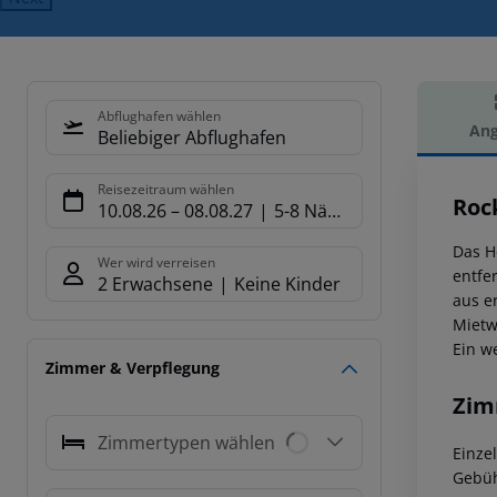
Abflughafen wählen
Ang
Beliebiger Abflughafen
Hot
Reisezeitraum wählen
Roc
10.08.26
–
08.08.27
5-8 Nächte
Das Ho
Wer wird verreisen
entfe
2 Erwachsene
Keine Kinder
aus er
Mietw
Ein w
Zimmer & Verpflegung
Zim
Zimmertypen wählen
Einze
Gebüh