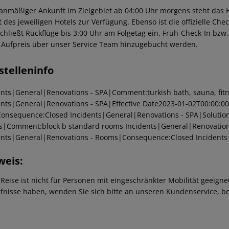
lanmäßiger Ankunft im Zielgebiet ab 04:00 Uhr morgens steht das H
t des jeweiligen Hotels zur Verfügung. Ebenso ist die offizielle Ch
schließt Rückflüge bis 3:00 Uhr am Folgetag ein. Früh-Check-In bz
 Aufpreis über unser Service Team hinzugebucht werden.
stelleninfo
ents|General|Renovations - SPA|Comment:turkish bath, sauna, fitne
ents|General|Renovations - SPA|Effective Date2023-01-02T00:00:00
onsequence:Closed
Incidents|General|Renovations - SPA|Solution
|Comment:block b standard rooms
Incidents|General|Renovation
ents|General|Renovations - Rooms|Consequence:Closed
Incidents
weis:
 Reise ist nicht für Personen mit eingeschränkter Mobilität geeign
fnisse haben, wenden Sie sich bitte an unseren Kundenservice, be