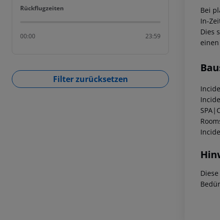
Rückflugzeiten
Rückflugzeiten
Bei p
In-Zei
Dies 
00:00
23:59
einen
Bau
Filter zurücksetzen
Incid
Incid
SPA|C
Rooms
Incid
Hin
Diese
Bedür