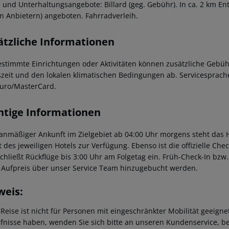
- und Unterhaltungsangebote: Billard (geg. Gebühr). In ca. 2 km E
en Anbietern) angeboten. Fahrradverleih.
ätzliche Informationen
estimmte Einrichtungen oder Aktivitäten können zusätzliche Gebüh
szeit und den lokalen klimatischen Bedingungen ab. Servicesprachen
uro/MasterCard.
htige Informationen
lanmäßiger Ankunft im Zielgebiet ab 04:00 Uhr morgens steht das H
t des jeweiligen Hotels zur Verfügung. Ebenso ist die offizielle Ch
schließt Rückflüge bis 3:00 Uhr am Folgetag ein. Früh-Check-In bz
 Aufpreis über unser Service Team hinzugebucht werden.
weis:
 Reise ist nicht für Personen mit eingeschränkter Mobilität geeign
fnisse haben, wenden Sie sich bitte an unseren Kundenservice, be