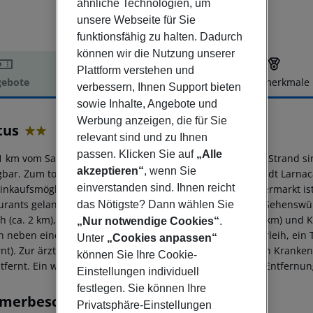
ähnliche Technologien, um
unsere Webseite für Sie
funktionsfähig zu halten. Dadurch
können wir die Nutzung unserer
Plattform verstehen und
ebote
Hotelbeschreibung
Hotelmerkmale
verbessern, Ihnen Support bieten
elbeschreibung
sowie Inhalte, Angebote und
Werbung anzeigen, die für Sie
tus
relevant sind und zu Ihnen
2
passen. Klicken Sie auf
„Alle
1 km vom Sandstrand entfernt liegt das Hotel Cactus. Am Strand
akzeptieren“
, wenn Sie
bar. Zum touristischen Zentrum sind es ca. 2 km. Die Stadt Larnaca 
einverstanden sind. Ihnen reicht
Einkaufsmöglichkeiten liegen ca. 2 km vom Hotel, ein Supermarkt i
urants gelangt man ebenfalls nach rund 2 km. Folgende Sehenswürd
das Nötigste? Dann wählen Sie
h (ca. 2 km), Salt Lake (ca. 2 km), Hala Sultan Tekke (ca. 5 km) und
„Nur notwendige Cookies“
.
n neben einem Mietwagen-Verleih auch ein Motorrad-Verleih, ein Ta
Unter
„Cookies anpassen“
rnt). Zur ärztlichen Versorgung im Notfall befindet sich ein Kranke
können Sie Ihre Cookie-
tfernt. Ein weiterer Flughafen (PFO) liegt in etwa 128 km Entfernun
Einstellungen individuell
festlegen. Sie können Ihre
merbeschreibung
Privatsphäre-Einstellungen