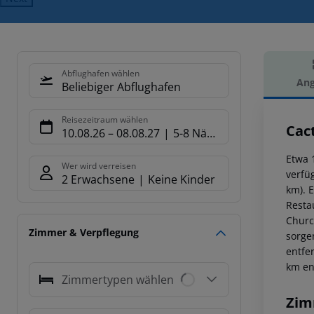
Abflughafen wählen
Ang
Beliebiger Abflughafen
Hot
Reisezeitraum wählen
Cac
10.08.26
–
08.08.27
5-8 Nächte
Etwa 
Wer wird verreisen
verfüg
2 Erwachsene
Keine Kinder
km). 
Resta
Churc
Zimmer & Verpflegung
sorge
entfe
km en
Zimmertypen wählen
Zim