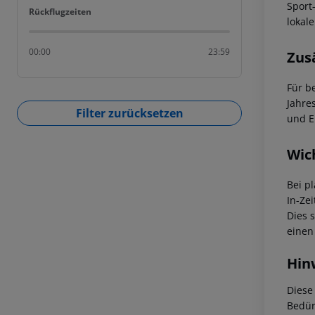
Sport
Rückflugzeiten
Rückflugzeiten
lokal
00:00
23:59
Zus
Für b
Jahre
Filter zurücksetzen
und E
Wic
Bei p
In-Zei
Dies 
einen
Hin
Diese
Bedür