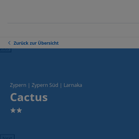
Zurück zur Übersicht
ious
Zypern | Zypern Süd | Larnaka
Cactus
2
Next