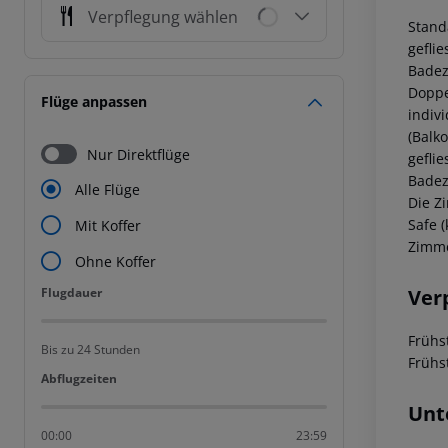
Verpflegung wählen
Stand
gefli
Badez
Doppe
Flüge anpassen
indiv
(Balk
Nur Direktflüge
gefli
Badez
Alle Flüge
Die Z
Safe 
Mit Koffer
Zimme
Ohne Koffer
Flugdauer
Ver
Flugdauer
Frühs
Bis zu 24 Stunden
Frühs
Abflugzeiten
Abflugzeiten
Unt
00:00
23:59