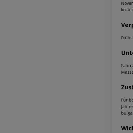
Novem
koste
Ver
Frühst
Unt
Fahrr
Massa
Zus
Für b
Jahre
bulga
Wic