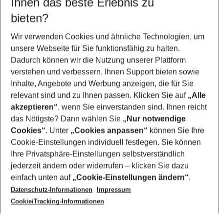
Ihnen das beste Erlebnis zu
10.08.26
–
08.08.27
5-8 Nächte
bieten?
Wer wird verreisen
2 Erwachsene
Keine Kinder
Wir verwenden Cookies und ähnliche Technologien, um
unsere Webseite für Sie funktionsfähig zu halten.
Mehr Filter anzeigen
Dadurch können wir die Nutzung unserer Plattform
verstehen und verbessern, Ihnen Support bieten sowie
Inhalte, Angebote und Werbung anzeigen, die für Sie
relevant sind und zu Ihnen passen. Klicken Sie auf
„Alle
akzeptieren“
, wenn Sie einverstanden sind. Ihnen reicht
das Nötigste? Dann wählen Sie
„Nur notwendige
Footer
Cookies“
. Unter
„Cookies anpassen“
können Sie Ihre
Footer navigation
Cookie-Einstellungen individuell festlegen. Sie können
Über uns
Ihre Privatsphäre-Einstellungen selbstverständlich
AGB
jederzeit ändern oder widerrufen – klicken Sie dazu
Service & Hilfe
Cookie-Einstellungen ändern
einfach unten auf
„Cookie-Einstellungen ändern“
.
Barrierefreies Reisen
Datenschutz-Informationen
Impressum
Cookie-Richtlinie
Folgen Sie uns
Check-in
Cookie/Tracking-Informationen
Datenschutz
FAQ
Impressum