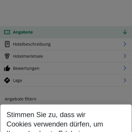
Angebote
Hotelbeschreibung
Hotelmerkmale
Bewertungen
Lage
Angebote filtern
Ändern Sie Ihre Kriterien nach Ihren Wünschen
Stimmen Sie zu, dass wir
Abflughafen wählen
Beliebiger Abflughafen
Cookies verwenden dürfen, um
Reisezeitraum wählen