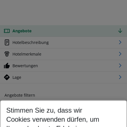
Angebote
Hotelbeschreibung
Hotelmerkmale
Bewertungen
Lage
Angebote filtern
Ändern Sie Ihre Kriterien nach Ihren Wünschen
Stimmen Sie zu, dass wir
Abflughafen wählen
Beliebiger Abflughafen
Cookies verwenden dürfen, um
Reisezeitraum wählen