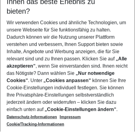
Ihnen das beste Erlebnis zu
10.08.26
–
08.08.27
5-8 Nächte
bieten?
Wer wird verreisen
2 Erwachsene
Keine Kinder
Wir verwenden Cookies und ähnliche Technologien, um
unsere Webseite für Sie funktionsfähig zu halten.
Mehr Filter anzeigen
Dadurch können wir die Nutzung unserer Plattform
verstehen und verbessern, Ihnen Support bieten sowie
Inhalte, Angebote und Werbung anzeigen, die für Sie
relevant sind und zu Ihnen passen. Klicken Sie auf
„Alle
akzeptieren“
, wenn Sie einverstanden sind. Ihnen reicht
das Nötigste? Dann wählen Sie
„Nur notwendige
Footer
Cookies“
. Unter
„Cookies anpassen“
können Sie Ihre
Footer navigation
Cookie-Einstellungen individuell festlegen. Sie können
Über uns
Ihre Privatsphäre-Einstellungen selbstverständlich
AGB
jederzeit ändern oder widerrufen – klicken Sie dazu
Service & Hilfe
Cookie-Einstellungen ändern
einfach unten auf
„Cookie-Einstellungen ändern“
.
Barrierefreies Reisen
Datenschutz-Informationen
Impressum
Cookie-Richtlinie
Folgen Sie uns
Check-in
Cookie/Tracking-Informationen
Datenschutz
FAQ
Impressum