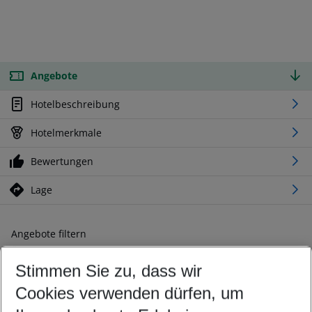
Angebote
Hotelbeschreibung
Hotelmerkmale
Bewertungen
Lage
Angebote filtern
Ändern Sie Ihre Kriterien nach Ihren Wünschen
Stimmen Sie zu, dass wir
Abflughafen wählen
Beliebiger Abflughafen
Cookies verwenden dürfen, um
Reisezeitraum wählen