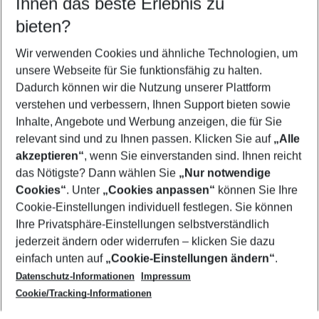
Ihnen das beste Erlebnis zu
09.08.26
–
07.08.27
5-8 Nächte
bieten?
Wer wird verreisen
2 Erwachsene
Keine Kinder
Wir verwenden Cookies und ähnliche Technologien, um
unsere Webseite für Sie funktionsfähig zu halten.
Mehr Filter anzeigen
Dadurch können wir die Nutzung unserer Plattform
verstehen und verbessern, Ihnen Support bieten sowie
Inhalte, Angebote und Werbung anzeigen, die für Sie
relevant sind und zu Ihnen passen. Klicken Sie auf
„Alle
akzeptieren“
, wenn Sie einverstanden sind. Ihnen reicht
das Nötigste? Dann wählen Sie
„Nur notwendige
Footer
Cookies“
. Unter
„Cookies anpassen“
können Sie Ihre
Footer navigation
Cookie-Einstellungen individuell festlegen. Sie können
Über uns
Ihre Privatsphäre-Einstellungen selbstverständlich
AGB
jederzeit ändern oder widerrufen – klicken Sie dazu
Service & Hilfe
Cookie-Einstellungen ändern
einfach unten auf
„Cookie-Einstellungen ändern“
.
Barrierefreies Reisen
Datenschutz-Informationen
Impressum
Cookie-Richtlinie
Folgen Sie uns
Check-in
Cookie/Tracking-Informationen
Datenschutz
FAQ
Impressum