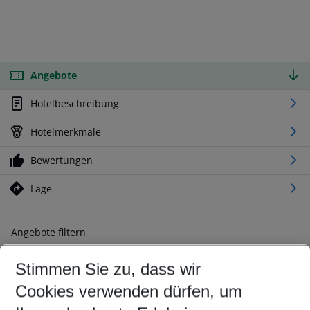
Angebote
Hotelbeschreibung
Hotelmerkmale
Bewertungen
Lage
Angebote filtern
Ändern Sie Ihre Kriterien nach Ihren Wünschen
Stimmen Sie zu, dass wir
Abflughafen wählen
Beliebiger Abflughafen
Cookies verwenden dürfen, um
Reisezeitraum wählen