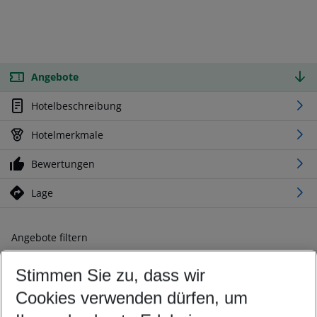
Angebote
Hotelbeschreibung
Hotelmerkmale
Bewertungen
Lage
Angebote filtern
Ändern Sie Ihre Kriterien nach Ihren Wünschen
Stimmen Sie zu, dass wir
Abflughafen wählen
Beliebiger Abflughafen
Cookies verwenden dürfen, um
Reisezeitraum wählen