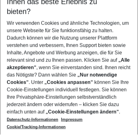
Ihnen das beste Erlebnis zu
12.08.26
–
10.08.27
5-8 Nächte
bieten?
Wer wird verreisen
2 Erwachsene
Keine Kinder
Wir verwenden Cookies und ähnliche Technologien, um
unsere Webseite für Sie funktionsfähig zu halten.
Mehr Filter anzeigen
Dadurch können wir die Nutzung unserer Plattform
verstehen und verbessern, Ihnen Support bieten sowie
Inhalte, Angebote und Werbung anzeigen, die für Sie
relevant sind und zu Ihnen passen. Klicken Sie auf
„Alle
akzeptieren“
, wenn Sie einverstanden sind. Ihnen reicht
das Nötigste? Dann wählen Sie
„Nur notwendige
Footer
Cookies“
. Unter
„Cookies anpassen“
können Sie Ihre
Footer navigation
Cookie-Einstellungen individuell festlegen. Sie können
Über uns
Ihre Privatsphäre-Einstellungen selbstverständlich
AGB
jederzeit ändern oder widerrufen – klicken Sie dazu
Service & Hilfe
Cookie-Einstellungen ändern
einfach unten auf
„Cookie-Einstellungen ändern“
.
Barrierefreies Reisen
Datenschutz-Informationen
Impressum
Cookie-Richtlinie
Folgen Sie uns
Check-in
Cookie/Tracking-Informationen
Datenschutz
FAQ
Impressum