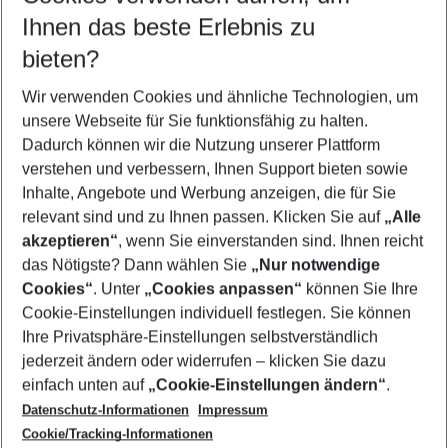
Reisezeitraum wählen
Ihnen das beste Erlebnis zu
08.08.26
–
06.08.27
5-8 Nächte
bieten?
Wer wird verreisen
2 Erwachsene
Keine Kinder
Wir verwenden Cookies und ähnliche Technologien, um
unsere Webseite für Sie funktionsfähig zu halten.
Mehr Filter anzeigen
Dadurch können wir die Nutzung unserer Plattform
verstehen und verbessern, Ihnen Support bieten sowie
Inhalte, Angebote und Werbung anzeigen, die für Sie
relevant sind und zu Ihnen passen. Klicken Sie auf
„Alle
akzeptieren“
, wenn Sie einverstanden sind. Ihnen reicht
das Nötigste? Dann wählen Sie
„Nur notwendige
Footer
Cookies“
. Unter
„Cookies anpassen“
können Sie Ihre
Footer navigation
Cookie-Einstellungen individuell festlegen. Sie können
Über uns
Ihre Privatsphäre-Einstellungen selbstverständlich
AGB
jederzeit ändern oder widerrufen – klicken Sie dazu
Service & Hilfe
Cookie-Einstellungen ändern
einfach unten auf
„Cookie-Einstellungen ändern“
.
Barrierefreies Reisen
Datenschutz-Informationen
Impressum
Cookie-Richtlinie
Folgen Sie uns
Check-in
Cookie/Tracking-Informationen
Datenschutz