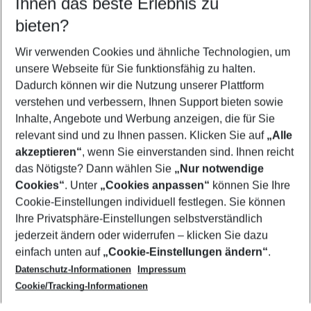
Ihnen das beste Erlebnis zu
12.08.26
–
10.08.27
5-8 Nächte
bieten?
Wer wird verreisen
2 Erwachsene
Keine Kinder
Wir verwenden Cookies und ähnliche Technologien, um
unsere Webseite für Sie funktionsfähig zu halten.
Mehr Filter anzeigen
Dadurch können wir die Nutzung unserer Plattform
verstehen und verbessern, Ihnen Support bieten sowie
Inhalte, Angebote und Werbung anzeigen, die für Sie
relevant sind und zu Ihnen passen. Klicken Sie auf
„Alle
akzeptieren“
, wenn Sie einverstanden sind. Ihnen reicht
das Nötigste? Dann wählen Sie
„Nur notwendige
Footer
Cookies“
. Unter
„Cookies anpassen“
können Sie Ihre
Footer navigation
Cookie-Einstellungen individuell festlegen. Sie können
Über uns
Ihre Privatsphäre-Einstellungen selbstverständlich
AGB
jederzeit ändern oder widerrufen – klicken Sie dazu
Service & Hilfe
Cookie-Einstellungen ändern
einfach unten auf
„Cookie-Einstellungen ändern“
.
Barrierefreies Reisen
Datenschutz-Informationen
Impressum
Cookie-Richtlinie
Folgen Sie uns
Check-in
Cookie/Tracking-Informationen
Datenschutz
FAQ
Impressum