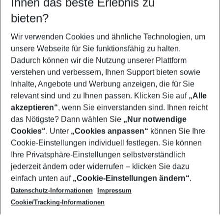
Ihnen das beste Erlebnis zu
09.08.26
–
07.08.27
5-8 Nächte
bieten?
Wer wird verreisen
2 Erwachsene
Keine Kinder
Wir verwenden Cookies und ähnliche Technologien, um
unsere Webseite für Sie funktionsfähig zu halten.
Mehr Filter anzeigen
Dadurch können wir die Nutzung unserer Plattform
verstehen und verbessern, Ihnen Support bieten sowie
Inhalte, Angebote und Werbung anzeigen, die für Sie
relevant sind und zu Ihnen passen. Klicken Sie auf
„Alle
akzeptieren“
, wenn Sie einverstanden sind. Ihnen reicht
das Nötigste? Dann wählen Sie
„Nur notwendige
Footer
Cookies“
. Unter
„Cookies anpassen“
können Sie Ihre
Footer navigation
Cookie-Einstellungen individuell festlegen. Sie können
Über uns
Ihre Privatsphäre-Einstellungen selbstverständlich
AGB
jederzeit ändern oder widerrufen – klicken Sie dazu
Service & Hilfe
Cookie-Einstellungen ändern
einfach unten auf
„Cookie-Einstellungen ändern“
.
Barrierefreies Reisen
Datenschutz-Informationen
Impressum
Cookie-Richtlinie
Folgen Sie uns
Check-in
Cookie/Tracking-Informationen
Datenschutz
FAQ
Impressum