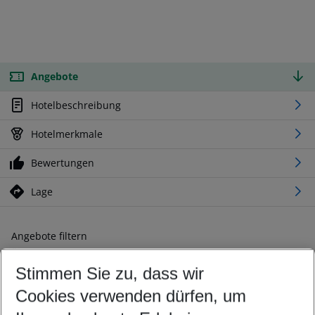
Angebote
Hotelbeschreibung
Hotelmerkmale
Bewertungen
Lage
Angebote filtern
Ändern Sie Ihre Kriterien nach Ihren Wünschen
Stimmen Sie zu, dass wir
Abflughafen wählen
Beliebiger Abflughafen
Cookies verwenden dürfen, um
Reisezeitraum wählen