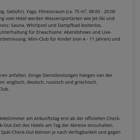
g. Gebühr), Yoga, Fitnessraum (ca. 75 m², 08:00 - 20:00
nung vom Hotel werden Wassersportarten wie Jet-Ski und
llness: Sauna, Whirlpool und Dampfbad kostenlos.
Unterhaltung für Erwachsene: Abendshows und Live-
erbetreuung: Mini-Club für Kinder (von 4 - 11 Jahren) und
ren anfallen. Einige Dienstleistungen hängen von der
n: englisch, deutsch, russisch und griechisch.
Club.
otelzimmer am Ankunftstag erst ab der offiziellen Check-
eck-Out-Zeit des Hotels am Tag der Abreise einzuhalten.
w. Spät-Check-Out können je nach Verfügbarkeit und gegen