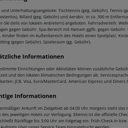
- und Unterhaltungsangebote: Tischtennis (geg. Gebühr), Tennis (ge
kostenlos), Billard (geg. Gebühr) und Aerobic. In ca. 300 m Entfer
r-Ski (teils von lokalen Anbietern) angeboten. Fahrradverleih. We
gen gegen Gebühr. Spa-Bereich mit Hamam ggfls. gegen Gebühr. 
. Kinder finden im Außenbereich des Hotels einen Spielplatz. Kind
itting (gegen Gebühr). Spieleraum (gg. Gebühr).
ätzliche Informationen
estimmte Einrichtungen oder Aktivitäten können zusätzliche Gebüh
szeit und den lokalen klimatischen Bedingungen ab. Servicesprache
tkarten: JCB, Visa, Euro/MasterCard, American Express und Diners 
htige Informationen
lanmäßiger Ankunft im Zielgebiet ab 04:00 Uhr morgens steht das H
t des jeweiligen Hotels zur Verfügung. Ebenso ist die offizielle Ch
schließt Rückflüge bis 3:00 Uhr am Folgetag ein. Früh-Check-In bz
 Aufpreis über unser Service Team hinzugebucht werden.