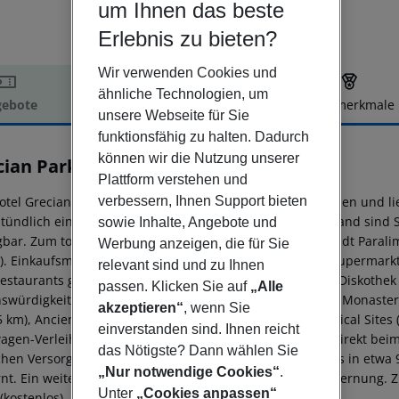
um Ihnen das beste
Erlebnis zu bieten?
Wir verwenden Cookies und
ähnliche Technologien, um
ebote
Hotelbeschreibung
Hotelmerkmale
unsere Webseite für Sie
elbeschreibung
funktionsfähig zu halten. Dadurch
können wir die Nutzung unserer
cian Park Hotel
Plattform verstehen und
5
otel Grecian Park ist speziell beliebt bei Hochzeitsreisenden und 
verbessern, Ihnen Support bieten
tündlich ein kostenloses Shuttle angeboten wird. Am Strand sin
sowie Inhalte, Angebote und
gbar. Zum touristischen Zentrum sind es ca. 6 km. Die Stadt Paralim
Werbung anzeigen, die für Sie
). Einkaufsmöglichkeiten liegen ca. 6 km vom Hotel, ein Supermarkt
relevant sind und zu Ihnen
estaurants gelangt man nach rund 100 m. Zur nächsten Diskothek
passen. Klicken Sie auf
„Alle
swürdigkeiten sind vom Hotel aus erreichbar: Ayia Napa Monastery 
akzeptieren“
, wenn Sie
45 km), Ancient Curium (ca. 75 km) und Paphos Archaeological Sites
einverstanden sind. Ihnen reicht
agen-Verleih auch ein Motorrad-Verleih, ein Taxistand (direkt beim 
das Nötigste? Dann wählen Sie
ichen Versorgung im Notfall befindet sich ein Krankenhaus in etwa 
„Nur notwendige Cookies“
.
rnt. Ein weiterer Flughafen (PFO) liegt in etwa 179 km Entfernung. 
Unter
„Cookies anpassen“
(kostenlos).