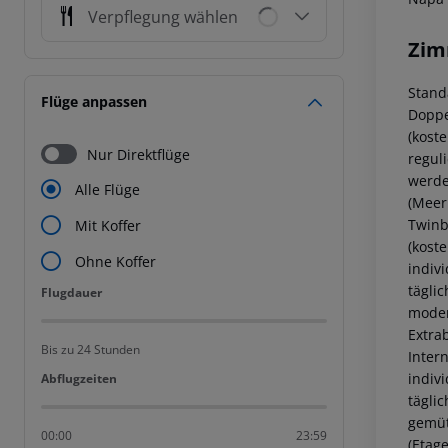
Verpflegung wählen
Zim
Stand
Flüge anpassen
Doppe
(koste
Nur Direktflüge
regul
werde
Alle Flüge
(Meer
Twinb
Mit Koffer
(kost
Ohne Koffer
indiv
tägli
Flugdauer
Flugdauer
moder
Extrab
Bis zu 24 Stunden
Inter
indiv
Abflugzeiten
Abflugzeiten
tägli
gemüt
00:00
23:59
(Etag