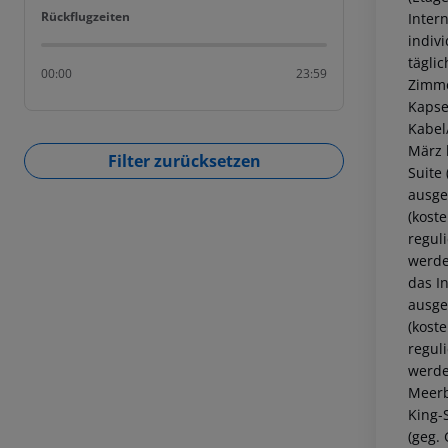
Rückflugzeiten
Rückflugzeiten
Inter
indiv
tägli
00:00
23:59
Zimme
Kapse
Kabel
März 
Filter zurücksetzen
Suite
ausge
(koste
regul
werde
das I
ausge
(koste
regul
werde
Meerb
King-S
(geg. 