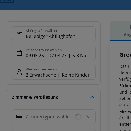
Abflughafen wählen
Ang
Beliebiger Abflughafen
Hot
Reisezeitraum wählen
Gre
09.08.26
–
07.08.27
5-8 Nächte
Das H
Wer wird verreisen
dem s
2 Erwachsene
Keine Kinder
verfü
50 km
und R
Zimmer & Verpflegung
Sehen
(ca. 
Mietw
Zimmertypen wählen
ärztl
entfe
Napa 