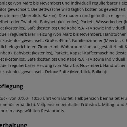
anlage (von März bis November) und individuell regulierbarer He
nlos gewechselt. Die Bettwäsche wird täglich kostenlos gewechselt.
ienzimmer (Meerblick, Balkon): Die modern und gemütlich eingerich
lbett oder Twinbett, Babybett (kostenlos), Parkett, Wasserkocher (k
net (kostenlos), Safe (kostenlos) und Kabel/SAT-TV sowie individue
iduell regulierbarer Heizung (von März bis November). Handtücher
ch kostenlos gewechselt. Größe: 49 m². Familienzimmer (Meerblick, 
lich eingerichteten Zimmer mit Wohnraum sind ausgestattet mit Ki
enbett), Babybett (kostenlos), Parkett, Kapsel‑Kaffeemaschine (kost
net (kostenlos), Safe (kostenlos) und Kabel/SAT-TV sowie individue
iduell regulierbarer Heizung (von März bis November). Handtücher
h kostenlos gewechselt. Deluxe Suite (Meerblick, Balkon):
pflegung
tück (von 07:00 - 10:30 Uhr) vom Buffet. Halbpension beinhaltet F
rmenüs erhältlich). Vollpension beinhaltet Frühstück, Mittag- un
 nur in ausgewählten Restaurants.
erhaltung