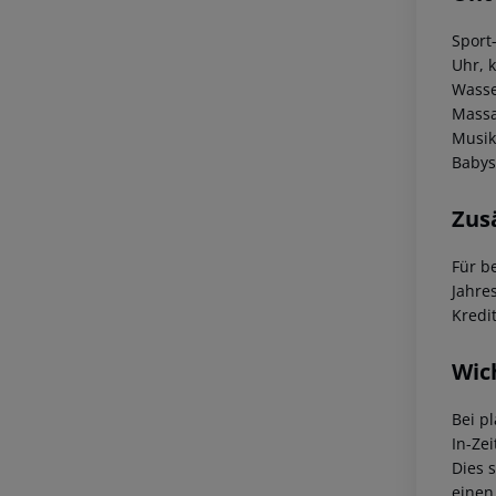
Sport
Uhr, 
Wasse
Massa
Musik
Babys
Zus
Für b
Jahre
Kredi
Wic
Bei p
In-Zei
Dies 
einen