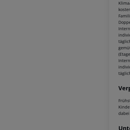
Klima
koste
Famil
Doppe
Inter
indiv
tägli
gemüt
(Etag
Inter
indiv
täglic
Ver
Frühs
Kinde
dabei
Unt