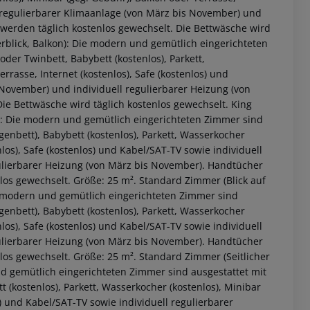
ll regulierbarer Klimaanlage (von März bis November) und
 werden täglich kostenlos gewechselt. Die Bettwäsche wird
eerblick, Balkon): Die modern und gemütlich eingerichteten
der Twinbett, Babybett (kostenlos), Parkett,
rrasse, Internet (kostenlos), Safe (kostenlos) und
 November) und individuell regulierbarer Heizung (von
ie Bettwäsche wird täglich kostenlos gewechselt. King
on): Die modern und gemütlich eingerichteten Zimmer sind
genbett), Babybett (kostenlos), Parkett, Wasserkocher
nlos), Safe (kostenlos) und Kabel/SAT-TV sowie individuell
ulierbarer Heizung (von März bis November). Handtücher
los gewechselt. Größe: 25 m². Standard Zimmer (Blick auf
ie modern und gemütlich eingerichteten Zimmer sind
genbett), Babybett (kostenlos), Parkett, Wasserkocher
nlos), Safe (kostenlos) und Kabel/SAT-TV sowie individuell
ulierbarer Heizung (von März bis November). Handtücher
los gewechselt. Größe: 25 m². Standard Zimmer (Seitlicher
nd gemütlich eingerichteten Zimmer sind ausgestattet mit
t (kostenlos), Parkett, Wasserkocher (kostenlos), Minibar
s) und Kabel/SAT-TV sowie individuell regulierbarer