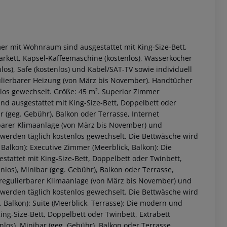
er mit Wohnraum sind ausgestattet mit King-Size-Bett,
Parkett, Kapsel‑Kaffeemaschine (kostenlos), Wasserkocher
nlos), Safe (kostenlos) und Kabel/SAT-TV sowie individuell
ulierbarer Heizung (von März bis November). Handtücher
nlos gewechselt. Größe: 45 m². Superior Zimmer
nd ausgestattet mit King-Size-Bett, Doppelbett oder
r (geg. Gebühr), Balkon oder Terrasse, Internet
erbarer Klimaanlage (von März bis November) und
 werden täglich kostenlos gewechselt. Die Bettwäsche wird
 Balkon): Executive Zimmer (Meerblick, Balkon): Die
attet mit King-Size-Bett, Doppelbett oder Twinbett,
 akzeptieren
enlos), Minibar (geg. Gebühr), Balkon oder Terrasse,
ll regulierbarer Klimaanlage (von März bis November) und
 werden täglich kostenlos gewechselt. Die Bettwäsche wird
, Balkon): Suite (Meerblick, Terrasse): Die modern und
ng-Size-Bett, Doppelbett oder Twinbett, Extrabett
enlos), Minibar (geg. Gebühr), Balkon oder Terrasse,