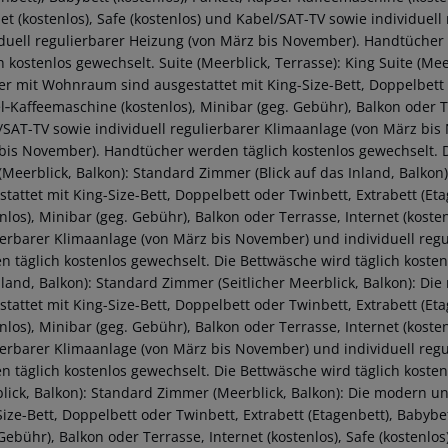
net (kostenlos), Safe (kostenlos) und Kabel/SAT-TV sowie individue
iduell regulierbarer Heizung (von März bis November). Handtücher
ch kostenlos gewechselt. Suite (Meerblick, Terrasse): King Suite (M
r mit Wohnraum sind ausgestattet mit King-Size-Bett, Doppelbett o
l‑Kaffeemaschine (kostenlos), Minibar (geg. Gebühr), Balkon oder Te
/SAT-TV sowie individuell regulierbarer Klimaanlage (von März bis
bis November). Handtücher werden täglich kostenlos gewechselt. D
 (Meerblick, Balkon): Standard Zimmer (Blick auf das Inland, Balk
stattet mit King-Size-Bett, Doppelbett oder Twinbett, Extrabett (Eta
nlos), Minibar (geg. Gebühr), Balkon oder Terrasse, Internet (koste
ierbarer Klimaanlage (von März bis November) und individuell reg
n täglich kostenlos gewechselt. Die Bettwäsche wird täglich kosten
nland, Balkon): Standard Zimmer (Seitlicher Meerblick, Balkon): D
stattet mit King-Size-Bett, Doppelbett oder Twinbett, Extrabett (Eta
nlos), Minibar (geg. Gebühr), Balkon oder Terrasse, Internet (koste
ierbarer Klimaanlage (von März bis November) und individuell reg
n täglich kostenlos gewechselt. Die Bettwäsche wird täglich kosten
lick, Balkon): Standard Zimmer (Meerblick, Balkon): Die modern u
ize-Bett, Doppelbett oder Twinbett, Extrabett (Etagenbett), Babybet
Gebühr), Balkon oder Terrasse, Internet (kostenlos), Safe (kostenlo