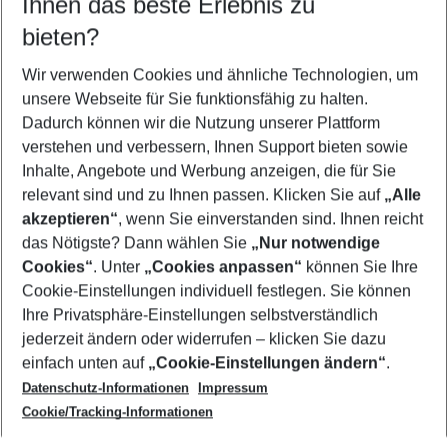
Ihnen das beste Erlebnis zu
11.08.26
–
09.08.27
5-8 Nächte
bieten?
Wer wird verreisen
2 Erwachsene
Keine Kinder
Wir verwenden Cookies und ähnliche Technologien, um
unsere Webseite für Sie funktionsfähig zu halten.
Mehr Filter anzeigen
Dadurch können wir die Nutzung unserer Plattform
verstehen und verbessern, Ihnen Support bieten sowie
Inhalte, Angebote und Werbung anzeigen, die für Sie
relevant sind und zu Ihnen passen. Klicken Sie auf
„Alle
akzeptieren“
, wenn Sie einverstanden sind. Ihnen reicht
das Nötigste? Dann wählen Sie
„Nur notwendige
Footer
Cookies“
. Unter
„Cookies anpassen“
können Sie Ihre
Footer navigation
Cookie-Einstellungen individuell festlegen. Sie können
Über uns
Ihre Privatsphäre-Einstellungen selbstverständlich
AGB
jederzeit ändern oder widerrufen – klicken Sie dazu
Service & Hilfe
Cookie-Einstellungen ändern
einfach unten auf
„Cookie-Einstellungen ändern“
.
Barrierefreies Reisen
Datenschutz-Informationen
Impressum
Cookie-Richtlinie
Folgen Sie uns
Check-in
Cookie/Tracking-Informationen
Datenschutz
FAQ
Impressum