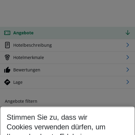
Angebote
Hotelbeschreibung
Hotelmerkmale
Bewertungen
Lage
Angebote filtern
Ändern Sie Ihre Kriterien nach Ihren Wünschen
Stimmen Sie zu, dass wir
Abflughafen wählen
Beliebiger Abflughafen
Cookies verwenden dürfen, um
Reisezeitraum wählen