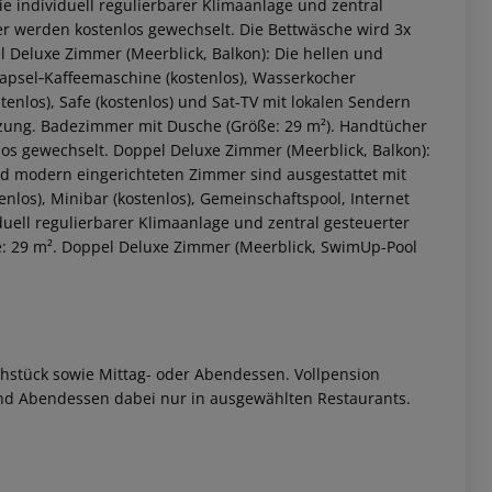
wie individuell regulierbarer Klimaanlage und zentral
r werden kostenlos gewechselt. Die Bettwäsche wird 3x
 Deluxe Zimmer (Meerblick, Balkon): Die hellen und
apsel‑Kaffeemaschine (kostenlos), Wasserkocher
stenlos), Safe (kostenlos) und Sat-TV mit lokalen Sendern
eizung. Badezimmer mit Dusche (Größe: 29 m²). Handtücher
os gewechselt. Doppel Deluxe Zimmer (Meerblick, Balkon):
nd modern eingerichteten Zimmer sind ausgestattet mit
nlos), Minibar (kostenlos), Gemeinschaftspool, Internet
iduell regulierbarer Klimaanlage und zentral gesteuerter
 akzeptieren
e: 29 m². Doppel Deluxe Zimmer (Meerblick, SwimUp-Pool
rühstück sowie Mittag- oder Abendessen. Vollpension
und Abendessen dabei nur in ausgewählten Restaurants.