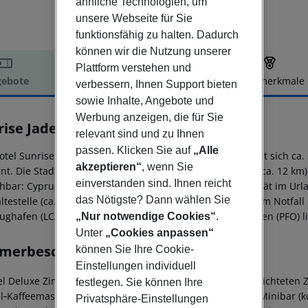
ähnliche Technologien, um
unsere Webseite für Sie
funktionsfähig zu halten. Dadurch
können wir die Nutzung unserer
Plattform verstehen und
ebote
Hotelbeschreibung
Hotelmerkmale
verbessern, Ihnen Support bieten
elbeschreibung
sowie Inhalte, Angebote und
Werbung anzeigen, die für Sie
rise Jade Hotel
relevant sind und zu Ihnen
5
passen. Klicken Sie auf
„Alle
otel Sunrise Jade Hotel - Adults Only (Adults only) befindet sich 
akzeptieren“
, wenn Sie
rnt. Die Stadt PROTARAS ist ca. 2 km entfernt (AYIA NAPA ca. 12 k
einverstanden sind. Ihnen reicht
chbar: Cyprus (ca. 1 km) und Cyprus (ca. 7 km). Für Mobilität im 
das Nötigste? Dann wählen Sie
ltestelle (ca. 500 m entfernt). Zur ärztlichen Versorgung im Notfal
ughafen (LCA) ist ca. 67 km entfernt. Ein weiterer Flughafen (PFO) 
„Nur notwendige Cookies“
.
Unter
„Cookies anpassen“
merbeschreibung
können Sie Ihre Cookie-
Einstellungen individuell
l Deluxe Zimmer (Balkon): Die hellen und modern eingerichteten Z
festlegen. Sie können Ihre
l‑Kaffeemaschine (kostenlos), Wasserkocher (kostenlos), Minibar (k
Privatsphäre-Einstellungen