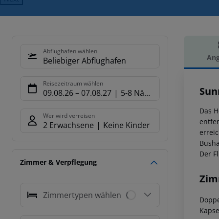
Abflughafen wählen
Ang
Beliebiger Abflughafen
Hot
Reisezeitraum wählen
Sun
09.08.26
–
07.08.27
5-8 Nächte
Das H
Wer wird verreisen
entfe
2 Erwachsene
Keine Kinder
errei
Busha
Der Fl
Zimmer & Verpflegung
Zim
Zimmertypen wählen
Doppe
Kapse