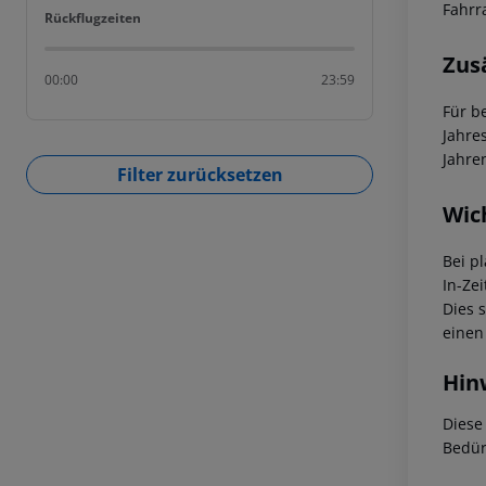
Fahrr
Rückflugzeiten
Rückflugzeiten
Zus
00:00
23:59
Für b
Jahre
Jahre
Filter zurücksetzen
Wic
Bei p
In-Zei
Dies 
einen
Hin
Diese
Bedür