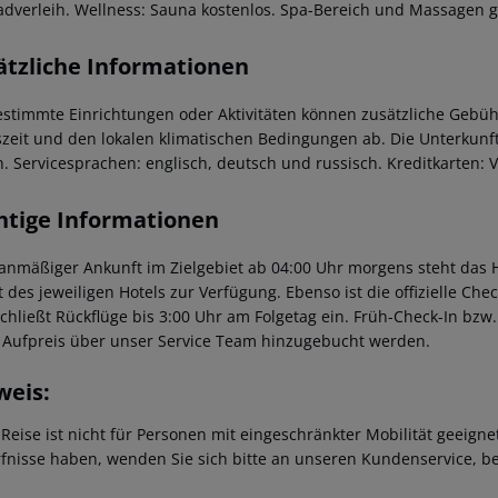
adverleih. Wellness: Sauna kostenlos. Spa-Bereich und Massagen 
ätzliche Informationen
estimmte Einrichtungen oder Aktivitäten können zusätzliche Gebüh
szeit und den lokalen klimatischen Bedingungen ab. Die Unterkunft
n. Servicesprachen: englisch, deutsch und russisch. Kreditkarten:
htige Informationen
lanmäßiger Ankunft im Zielgebiet ab 04:00 Uhr morgens steht das H
t des jeweiligen Hotels zur Verfügung. Ebenso ist die offizielle Ch
schließt Rückflüge bis 3:00 Uhr am Folgetag ein. Früh-Check-In bz
 Aufpreis über unser Service Team hinzugebucht werden.
weis:
 Reise ist nicht für Personen mit eingeschränkter Mobilität geeign
fnisse haben, wenden Sie sich bitte an unseren Kundenservice, be