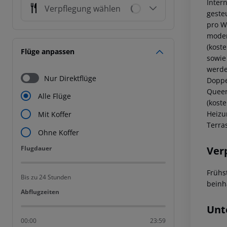
Inter
Verpflegung wählen
geste
pro W
moder
(koste
Flüge anpassen
sowie
werde
Nur Direktflüge
Doppe
Queen
Alle Flüge
(kost
Heizu
Mit Koffer
Terra
Ohne Koffer
Flugdauer
Ver
Flugdauer
Frühs
Bis zu 24 Stunden
beinh
Abflugzeiten
Abflugzeiten
Unt
00:00
23:59